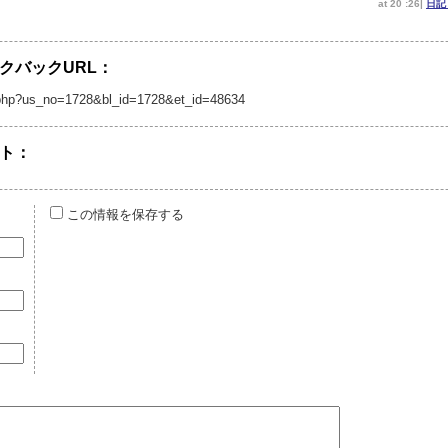
at 20 :26|
日
クバックURL：
/tb.php?us_no=1728&bl_id=1728&et_id=48634
ト：
この情報を保存する