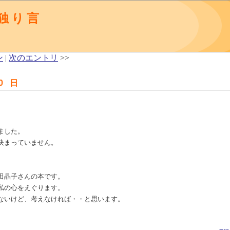
独り言
ン
|
次のエントリ
>>
0 日
ました。
決まっていません。
田晶子さんの本です。
私の心をえぐります。
ないけど、考えなければ・・と思います。