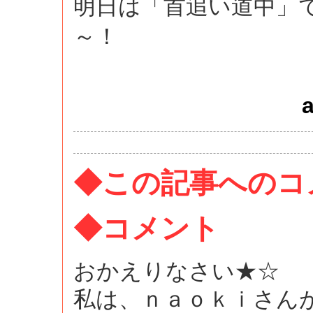
明日は「首追い道中」
～！
a
◆この記事へのコ
◆コメント
おかえりなさい★☆
私は、ｎａｏｋｉさん