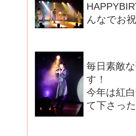
HAPPYB
んなでお
毎日素敵
す！
今年は紅白
て下さっ