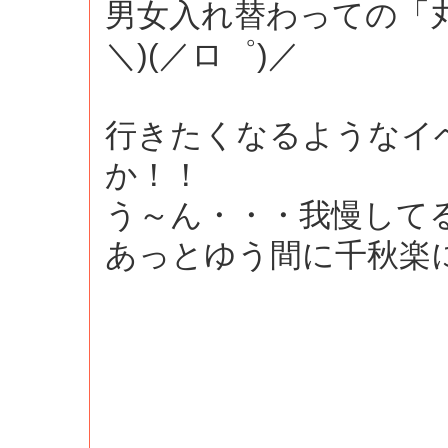
男女入れ替わっての「
＼)(／ロ゜)／
行きたくなるようなイ
か！！
う～ん・・・我慢して
あっとゆう間に千秋楽に