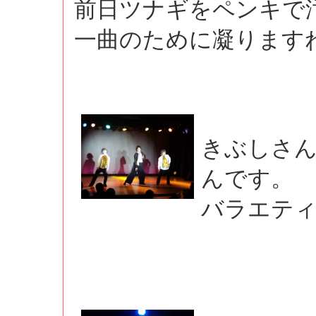
前日ツナギをペンキで
一曲のために凝ります
きぶしさ
んです。
バラエテ