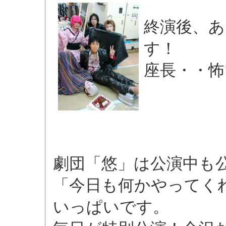
終演後、あ
す！
座長・・怖
劇団「悠」は公演中も
「今日も何かやってく
いっぱいです。