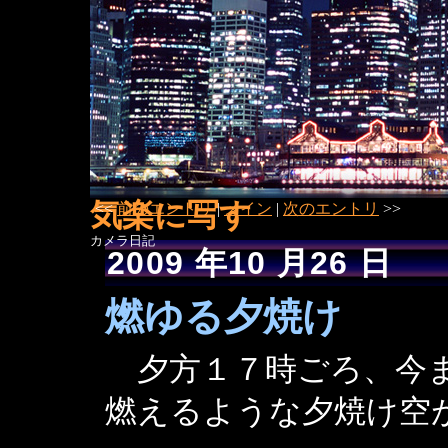
気楽に写す
<<
前のエントリ
|
メイン
|
次のエントリ
>>
カメラ日記
2009 年10 月26 日
燃ゆる夕焼け
夕方１７時ごろ、今ま
燃えるような夕焼け空