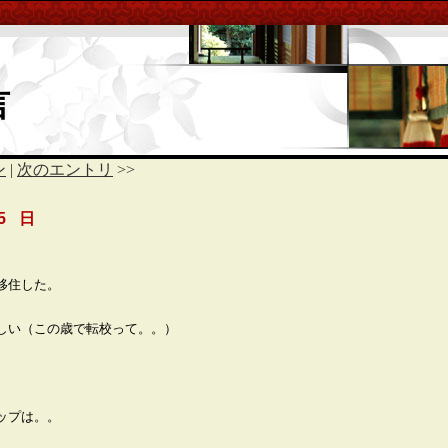
言
ン
|
次のエントリ
>>
5 日
移住した。
しい（この歳で転校って。。）
ップは。。