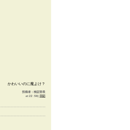
かわいいのに魔よけ？
投稿者：検証部長
at 22 :58|
日記