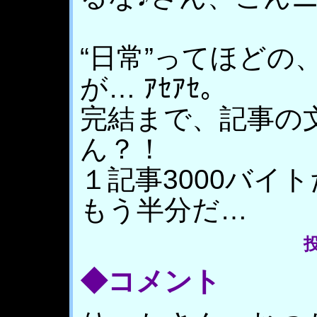
“日常”ってほどの
が… ｱｾｱｾ｡
完結まで、記事の
ん？！
１記事3000バイ
もう半分だ…
投
◆コメント