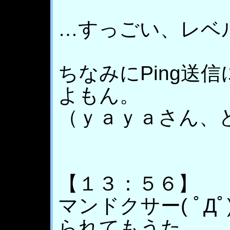
…すっごい、レベ
ちなみにPing送
よもん。
（ｙａｙａさん、
【１３：５６】
マンドクサー( ﾟД
られてもうた。