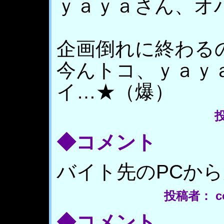
ｙａｙａさん、オハで
企画倒れに終わる
今んトコ、ｙａｙ
イ…★（爆）
投
◆コメント
バイト先のPCか
投稿者： co
◆コメント