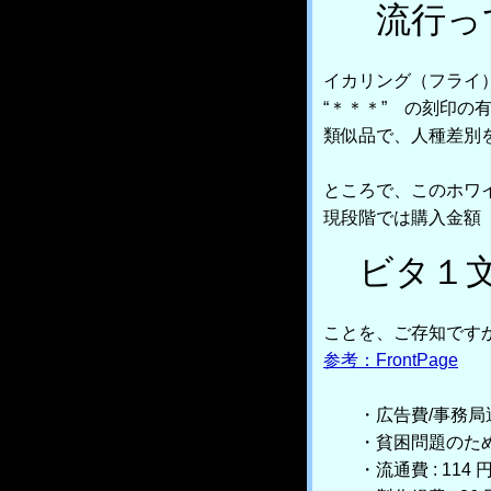
流行っ
イカリング（フライ
“＊＊＊” の刻印の
類似品で、人種差別
ところで、このホワ
現段階では購入金額
ビタ１
ことを、ご存知です
参考：FrontPage
・広告費/事務局運営費
・貧困問題のための活
・流通費 : 114 