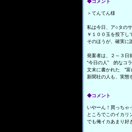
◆コメント
＞てんてん様
私は今日、ア○タの
￥１００玉を投下してき
そのほうが、確実に
発案者は、２～３日
“今日の人” 的なコ
文末に書かれた “富
新聞社の人も、実態
◆コメント
いやーん！買っちゃ
ところでこのイカリ
でも俺イカあまり好