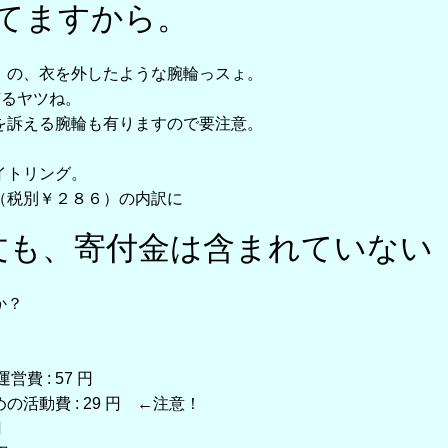
てますから。
）の、衣を外したような腕輪っスょ。
有るヤツね。
を訴える腕輪も有りますので要注意。
イトリング。
（税別￥２８６）の内訳に
文も、寄付金は含まれていない
か？
 : 57 円
動費 : 29 円 ←注意！
円