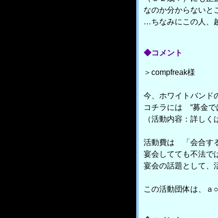
なのか分からないと
…ちなみにこの人、
◆コメント
＞compfreak様
今、ホワイトバンド
コチラには “募金で
（活動内容：詳しく
活動費は 「会合す
宴会してても不法で
宴会の話題として、
この活動団体は、ａ