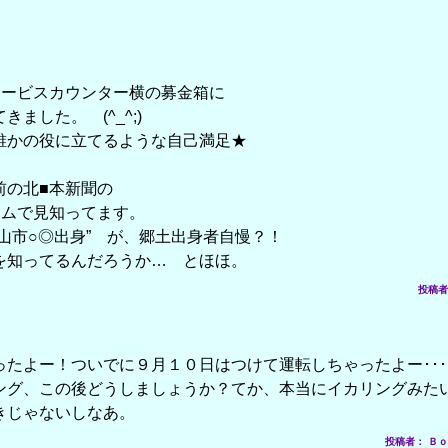
サービスカウンター横の募金箱に
ました。 (^_^;)
誰かの役に立てるような自己満足★
前の北■本新聞の
ラムで見知ってます。
山市○◎出身” が、郷土出身者自慢？！
を知ってるんだろうか… とほほ。
投稿者： 
ったよー！ついでに９月１０日はつけて運転しちゃったよー･･･
ング、この後どうしましょうか？てか、本当にイカリングみたい
きじゃないしなあ。
投稿者： Ｂｏ