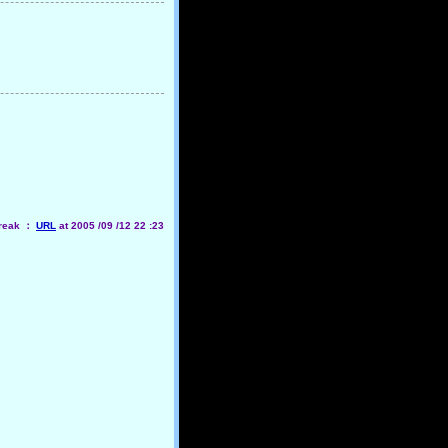
reak ：
URL
at 2005 /09 /12 22 :23