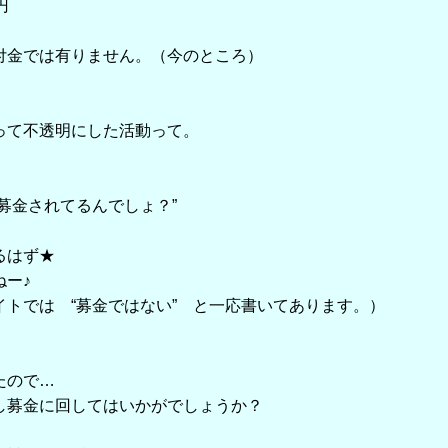
円
では有りません。（今のところ）
って不透明にした活動って。
金されてるんでしょ？”
るはず★
ねー♪
トでは “募金ではない” と一応書いてあります。）
たので…
し募金に回してはいかがでしょうか？