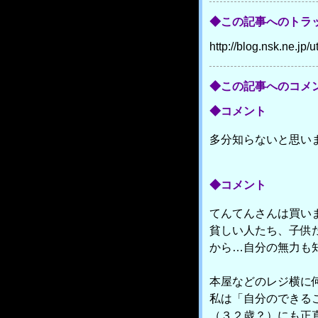
◆この記事へのトラッ
http://blog.nsk.ne.j
◆この記事へのコメ
◆コメント
多分知らないと思い
◆コメント
てんてんさんは買い
貧しい人たち、子供
から…自分の無力も
本屋などのレジ横に
私は「自分のできる
（３２歳？）にも正