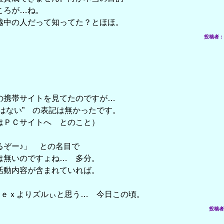
ころが…ね。
越中の人だって知ってた？とほほ。
投稿者： て
の携帯サイトを見てたのですが…
はない” の表記は無かったです。
はＰＣサイトへ とのこと）
るぞー♪」 との名目で
は無いのですょね… 多分。
活動内容が含まれていれば。
○ｅｘよりズルぃと思う… 今日この頃。
投稿者： 