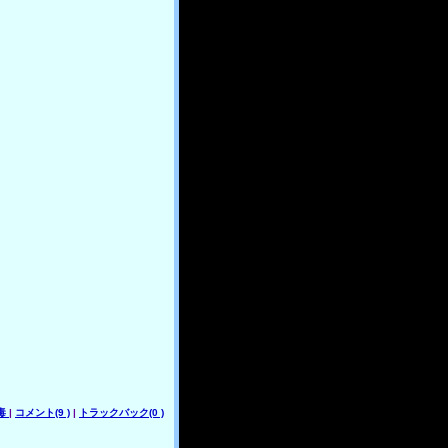
毒
|
コメント(9 )
|
トラックバック(0 )