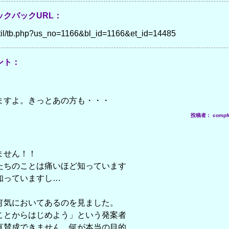
クバックURL：
p/util/tb.php?us_no=1166&bl_id=1166&et_id=14485
ント：
ますよ。きっとあの方も・・・
投稿者： compf
ません！！
たちのことは痛いほど知っています
知っていますし…
何気においてあるのを見ました。
ことからはじめよう」という発案者
直賛成できません。何が本当の目的