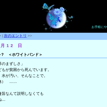
お手軽にや
 |
次のエントリ
>>
 月12 日
か？ ＜ホワイトバンド＞
界のまずしさ」
もが貧困から死んでいます。
水が汚い、そんなことで。
） ……
趣旨なんて説明しなくても
ね…