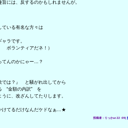
旨には、反するのかもしれませんが。
している有名な方々は
ャラです。
 ボランティアだネ！）
ってんのかにゃー…？
欺では？』 と騒がれ出してから
 “金額の内訳” を
ように、改ざんしてたりします。
かけてるだけなんだケドなぁ…★
投稿者：りっかat 22 :09|