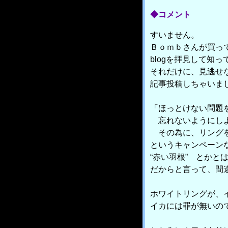
◆コメント
すいません。
Ｂｏｍｂさんが買っ
blogを拝見して知っ
それだけに、見逃せ
記事投稿しちゃいま
「ほっとけない問題
忘れないようにし
その為に、リング
というキャンペーン
“赤い羽根” とかと
だからと言って、間
ホワイトリングが、
イカには罪が無いの