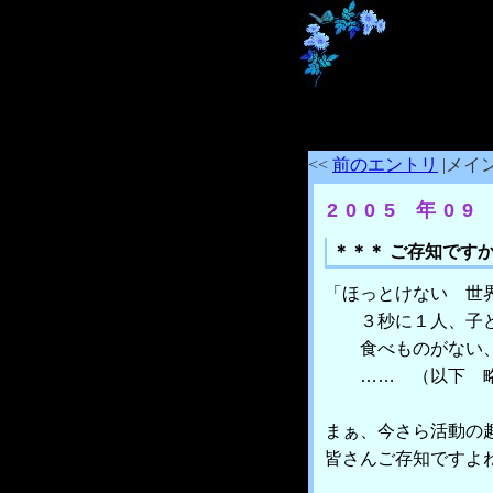
<<
前のエントリ
|メイン
2005 年09
＊＊＊ ご存知です
「ほっとけない 世
３秒に１人、子ど
食べものがない、
…… （以下 略
まぁ、今さら活動の
皆さんご存知ですよ