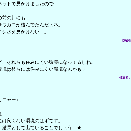
ネットで見かけましたので。
の前の川にも
サワガニが棲んでたんだょネ。
ニシさえ見かけない…。
投稿者： 
ズ、それらも住みにくい環境になってるしね。
環境は彼らには住みにくい環境なんかも？
投稿者： ア
んニャー♪
は
には良くない環境のはずです。
、結果として出ていることでしょう…★