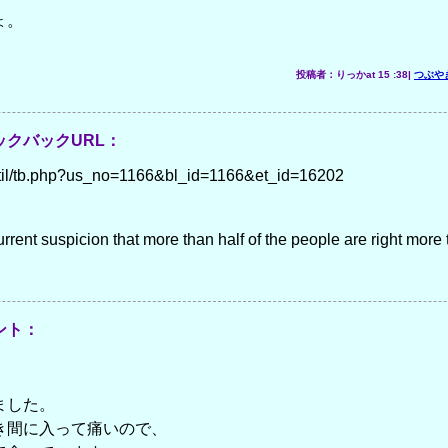
ょ。
。
投稿者：りっかat 15 :38|
つぶや
クバックURL：
p/util/tb.php?us_no=1166&bl_id=1166&et_id=16202
rent suspicion that more than half of the people are right more t
ント：
ました。
き間に入って痛いので、