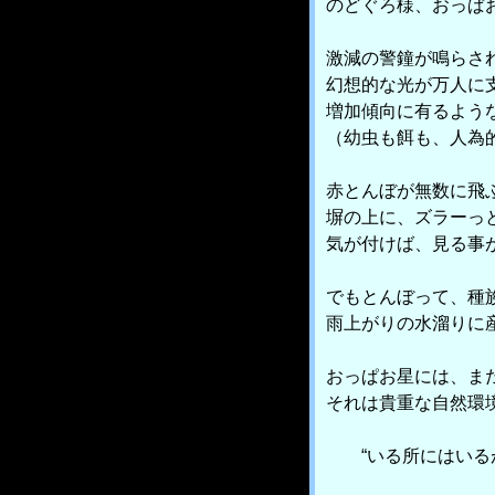
のどぐろ様、おっぱお
激減の警鐘が鳴らさ
幻想的な光が万人に
増加傾向に有るよう
（幼虫も餌も、人為
赤とんぼが無数に飛
塀の上に、ズラーっ
気が付けば、見る事
でもとんぼって、種
雨上がりの水溜りに
おっぱお星には、ま
それは貴重な自然環
“いる所にはいるが