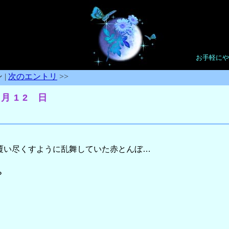
お手軽にや
 |
次のエントリ
>>
 月12 日
覆い尽くすように乱舞していた赤とんぼ…
？
。
。