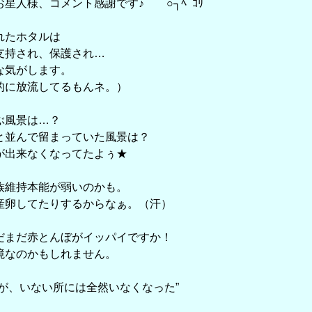
星人様、コメント感謝です♪ ○┐ﾍﾟｺﾘ
れたホタルは
支持され、保護され…
な気がします。
的に放流してるもんネ。）
ぶ風景は…？
と並んで留まっていた風景は？
が出来なくなってたよぅ★
族維持本能が弱いのかも。
産卵してたりするからなぁ。（汗）
だまだ赤とんぼがイッパイですか！
境なのかもしれません。
、いない所には全然いなくなった”