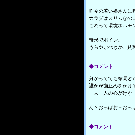
昨今の若い娘さんに
カラダはスリムなの
これって環境ホルモ
奇形でボイン。
うらやむべきか、貧乳
◆コメント
分かってても結局ど
誰かが歯止めをかけ
一人一人の心がけか
ん？おっぱお＝おっ
◆コメント