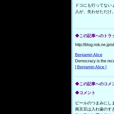
ドコにも行ってない
人が、失わせただけ
◆この記事へのトラッ
http://blog.nsk.ne.j
Benjamin Alice
Democracy is the recur
[ Benjamin Alice ]
◆この記事へのコメ
◆コメント
ビールのつまみにし
南京豆は入れ歯のす