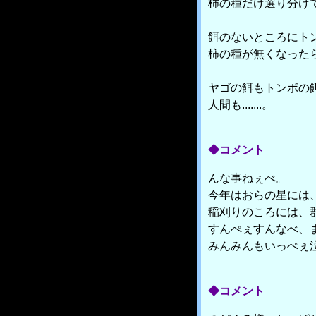
柿の種だけ選り分け
餌のないところにト
柿の種が無くなった
ヤゴの餌もトンボの
人間も.......。
◆コメント
んな事ねぇべ。
今年はおらの星には
稲刈りのころには、
すんぺぇすんなべ、
みんみんもいっぺぇ
◆コメント