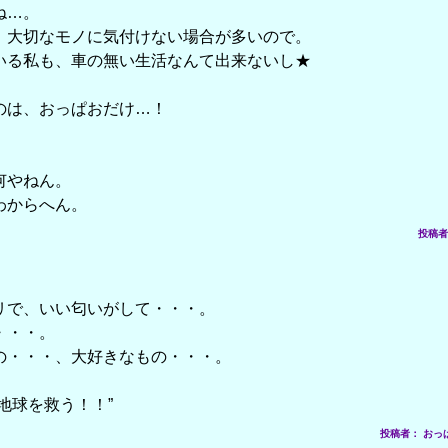
ね…。
、大切なモノに気付けない場合が多いので。
いる私も、車の無い生活なんて出来ないし★
のは、おっぱおだけ…！
何やねん。
わからへん。
投稿者： 
リで、いい匂いがして・・・。
・・・。
の・・・、大好きなもの・・・。
を救う！！”
投稿者： おっぱお星