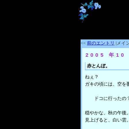
<<
前のエントリ
|メイン
2005 年10
赤とんぼ。
ねぇ？
ガキの頃には、空を
ドコに行ったの
穏やかな、秋の午後
見上げると、白い雲