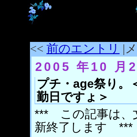
<<
前のエントリ
|メ
2005 年10 月
プチ・age祭り
勤日ですょ＞
*** この記事は
新終了します ***