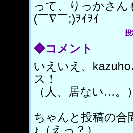
って、りっかさん
(￣∇￣;)ｦｲｦｲ
投稿
◆コメント
いえいえ、kazu
ス！
（人、居ない…。
ちゃんと投稿の合
♪（えっ？）