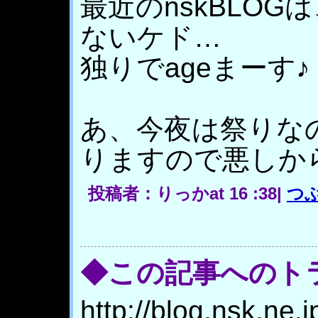
最近のnskBLO
ないケド…
独りでageまーす
あ、今夜は祭りな
りますので悪しか
投稿者：りっかat 16 :38|
つ
◆この記事へのト
http://blog.nsk.ne.j