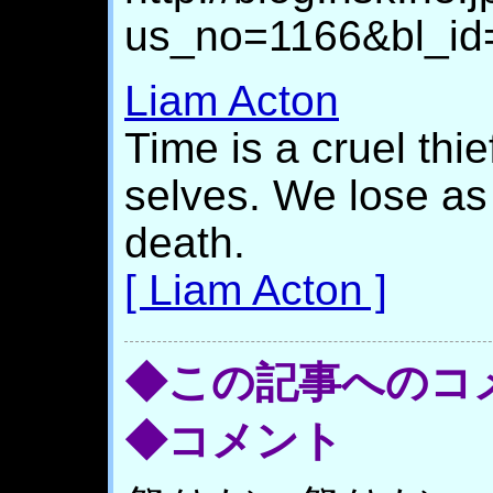
us_no=1166&bl_id
Liam Acton
Time is a cruel thie
selves. We lose as 
death.
[ Liam Acton ]
◆この記事へのコ
◆コメント