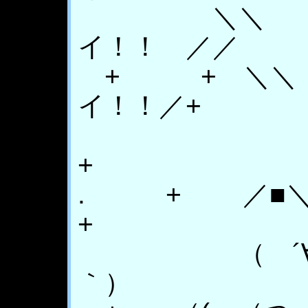
＼＼ 祭り
イ！！ ／／
+ + ＼＼ 
イ！！／+
+
. + ／■
+
（ ´∀｀∩（
｀）