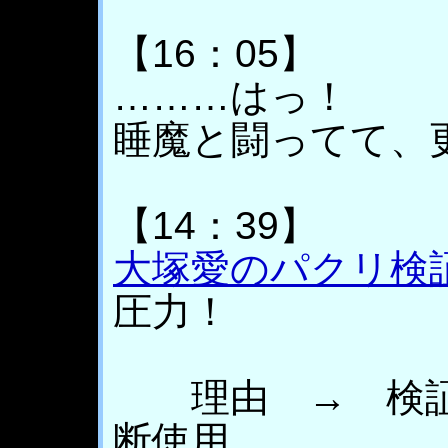
【16：05】
………はっ！
睡魔と闘ってて、
【14：39】
大塚愛のパクリ検
圧力！
理由 → 検証F
断使用