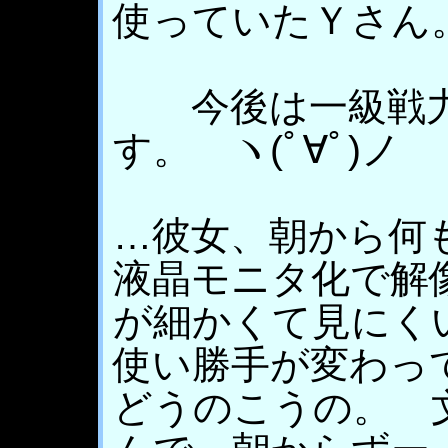
使っていたＹさん
今後は一級戦力
す。 ヽ(ﾟ∀ﾟ)ノ
…彼女、朝から何
液晶モニタ化で解
が細かくて見にく
使い勝手が変わっ
どうのこうの。 