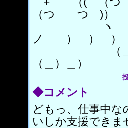
+ （( （
（つ つ )）
ヽ （ 
ノ ） ） ）
（＿）し\
（＿）＿）
投
◆コメント
どもっ、仕事中な
いしか支援できま