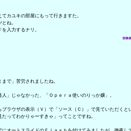
えてカユキの部屋にもって行きますた。
がとね。
ドを入力するナリ。
投稿者：
。
ままで」苦労されましたね。
怪人」じゃなかった、「Ｏｐｅｒａ使いのりっか嬢」。
らブラウザの表示（Ｖ）で「ソース（Ｃ）」で見ていただくと
見たってわかりゃーすきゃ」ってことですね。
アにオートスライドのＦｌａｓｈを付けてみましたが、徹夜し