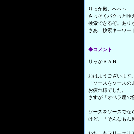
りっか殿、へへへ。
さっそくパクっと咥
検索できるぞ。あり
さあ、検索キーワー
◆コメント
りっかＳＡＮ
おはようございます
「ソースをソースの
お疲れ様でした。
さすが「オペラ座の
ソースをソースでな
けど、「そんなもん
わたしもフリーエリ