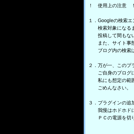
！ 使用上の注意 
１．Googleの検
検索対象になるま
投稿して間もない
また、サイト事態が
ブログ内の検索は
２．万が一、このプ
ご自身のブログに
私にも想定の範囲
ごめんなさい。
３．プラグインの追
我慢はホドホド
ＰＣの電源を切り