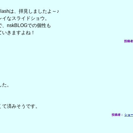
ashは、拝見しましたよ～♪
イなスライドショウ。
nskBLOGでの個性も
いきますよね！
投稿者： 
した。
くて済みそうです。
投稿者：
ショ