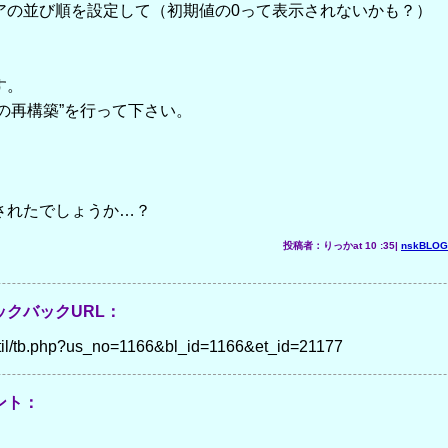
アの並び順を設定して（初期値の0って表示されないかも？）
す。
gの再構築”を行って下さい。
されたでしょうか…？
投稿者：りっかat 10 :35|
nskBLO
クバックURL：
p/util/tb.php?us_no=1166&bl_id=1166&et_id=21177
ント：