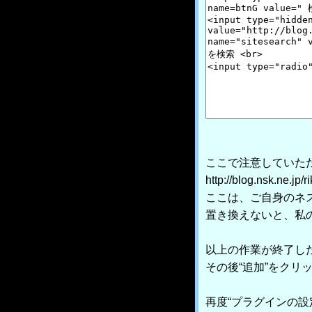
ここで注意していた
http://blog.nsk.ne.j
ここは、ご自身のネス
置き換えないと、私
以上の作業が終了した
その後“追加”をクリ
再度“プラグインの設