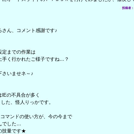
投稿者： の
ろさん、コメント感謝です♪
定までの作業は
手く行かれたご様子ですね…？
さいませネ～♪
IEの不具合が多く
ました、怪人りっかです。
てコマンドの使い方が、今の今まで
んでした…
の技量です★