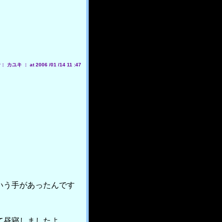
 カユキ ： at 2006 /01 /14 11 :47
いう手があったんです
て昼寝しましたよ。