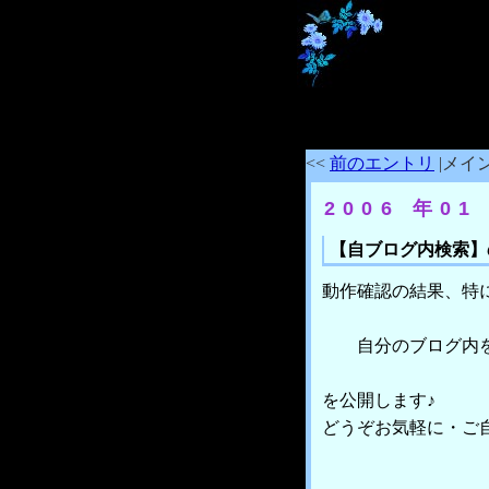
<<
前のエントリ
|メイン
2006 年01
【自ブログ内検索】
動作確認の結果、特
自分のブログ内を
を公開します♪
どうぞお気軽に・ご