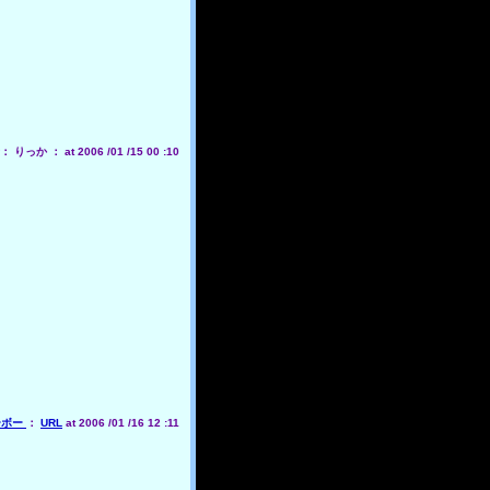
りっか ： at 2006 /01 /15 00 :10
ーボー
：
URL
at 2006 /01 /16 12 :11