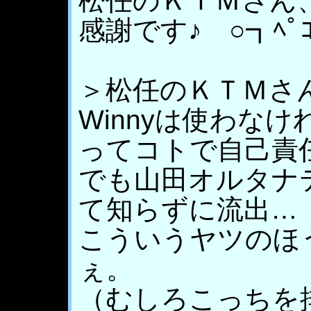
松任のＫＴＭさん
感謝です♪ ○┓ﾍﾟ
＞松任のＫＴＭさ
Winnyは使わな
ってコトで自己責
でも山田オルタナ
て知らずに流出…
こういうヤツのほ
ぇ。
（むしろこっちを