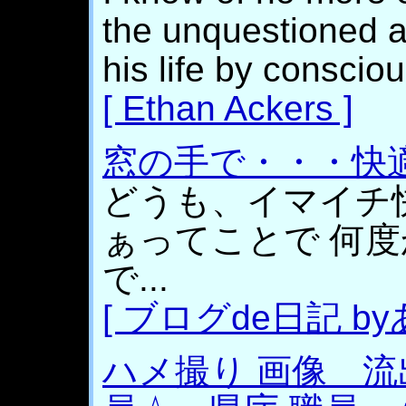
the unquestioned ab
his life by conscio
[ Ethan Ackers ]
窓の手で・・・快
どうも、イマイチ
ぁってことで 何度
で...
[ ブログde日記 by
ハメ撮り 画像 流