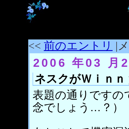
<<
前のエントリ
|メ
2006 年03 月
ネスクがＷｉｎｎ
表題の通りですの
念でしょう…？）