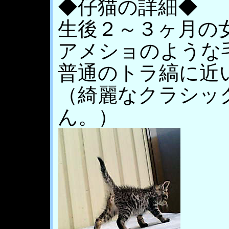
◆仔猫の詳細◆
生後２～３ヶ月の
アメショのような
普通のトラ縞に近
（綺麗なクラシッ
ん。）