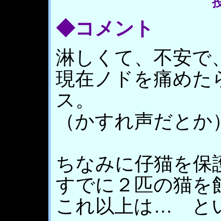
投
◆コメント
淋しくて、不安で
現在ノドを痛めた
ス。
（かすれ声だとか
ちなみに仔猫を保
すでに２匹の猫を
これ以上は… と