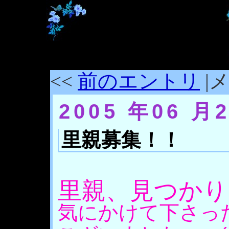
<<
前のエントリ
|メ
2005 年06 月
里親募集！！
里親、見つかり
気にかけて下さっ