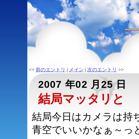
<<
前のエントリ
|
メイン
|
次のエントリ
>>
2007 年02 月25 日
結局マッタリと
結局今日はカメラは持ち
青空でいいかなぁ～っ