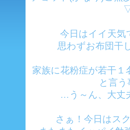
今日はイイ天気で
思わずお布団干
家族に花粉症が若干１
と言う事
…う～ん、大丈夫
さぁ！今日はス