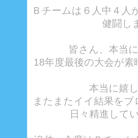
Ｂチームは６人中４人が
健闘しま
皆さん、本当
18年度最後の大会が
本当に嬉
またまたイイ結果をブ
日々精進していき