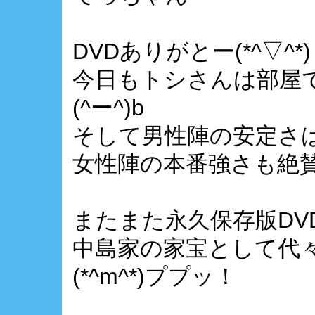
DVDありがとー(*^▽^*)
今日もトシさんは部屋
(^ー^)b
そして男性陣の安定さ
女性陣の本番強さも絶賛
またまた永久保存版DV
中島家の家宝として代
(*^m^*)ププッ！