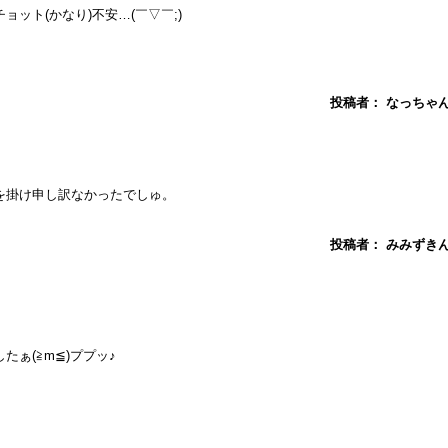
ット(かなり)不安…(￣▽￣;)
投稿者： なっちゃん ： at
。
を掛け申し訳なかったでしゅ。
投稿者： みみずきん ： at
ぁ(≧m≦)ププッ♪