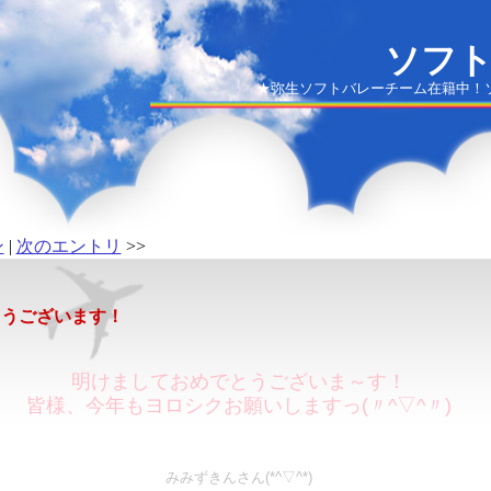
ソフ
★弥生ソフトバレーチーム在籍中！ソ
ン
|
次のエントリ
>>
とうございます！
明けましておめでとうございま～す！
皆様、今年もヨロシクお願いしますっ(〃^▽^〃)
みみずきんさん(*^▽^*)