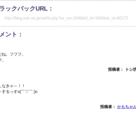
ラックバックURL：
http://blog.nsk.ne.jp/util/tb.php?us_no=1649&bl_id=1649&et_id=60173
メント：
だね。フフフ。
フ。
投稿者： トシ坊 ： a
しなきゃ～！！
るっすo(￣▽￣;)o
投稿者：
かもちゃ