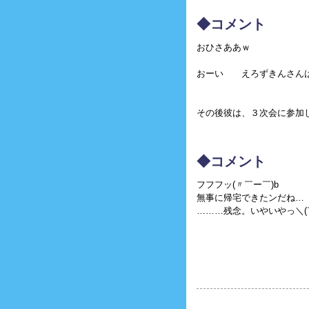
◆コメント
おひさああｗ
おーい えろずきんさんは
その後彼は、３次会に参加し
◆コメント
フフフッ(〃￣ー￣)b
無事に帰宅できたンだね…
………残念。いやいやっ＼(￣