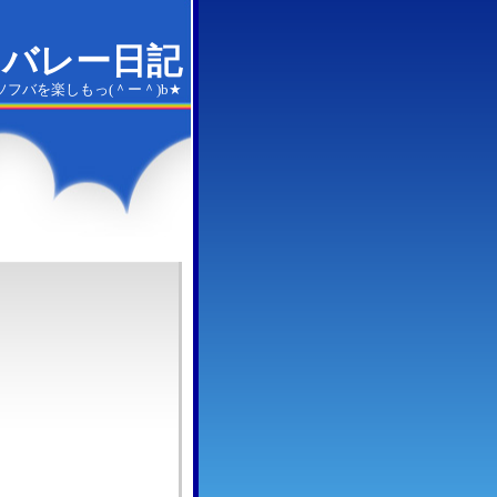
トバレー日記
フバを楽しもっ(＾ー＾)b★