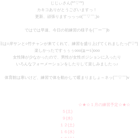
じじぃさん(*^▽^*)
カキコありがとうございますっ！
更新、頑張りますっっっo(￣▽￣;)o
ではでは早速、今日の初練習の様子を(￣ー￣)b
日は○岸サンと○竹チャンが来てくれて、練習を盛り上げてくれましたっ(^▽^)
楽しかったですぅぅぅooo(≧ー≦)ooo
女性陣が少なかったので、男性が女性ポジションに入ったり
いろんなフォーメーションをしたりして楽しみましたっ♪
体育館は寒いけど、練習で体を動かして暖まりましょ～ネッ(￣▽￣)v
☆★☆１月の練習予定☆★☆
５(土)
９(水)
１２(土)
１６(水)