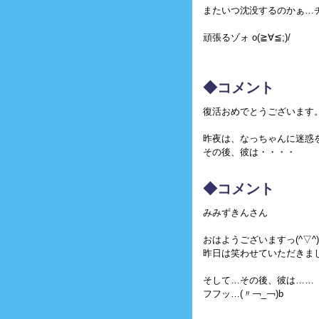
またいつ沈没するのかぁ…チョ
頑張るゾォ o(≧∀≦;)/
◆コメント
復活おめでとうございます
昨夜は、なっちゃんに迷惑
その後、彼は・・・・
◆コメント
みみずきんさん
おはようございますっ(^▽^)
昨日は笑わせていただきました
そして…その後、彼は……
フフッ…(〃￢_￢)b