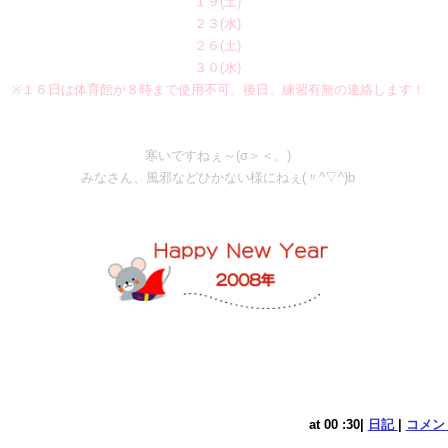
１９(土)
２３(水)
２６(土)
３０(水)
※１６日は体育館が８時まで使用不可。後日、練習有無の連絡します！
寒いですねぇ～(σ＞＜。)
みなさん、風邪などひかない様にねぇ(〃^▽^)b
at 00 :30|
日記
|
コメント