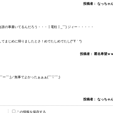
投稿者： なっちゃん ： at
誰の事書いてるんだろう・・・┃電柱┃_￣) ジィー・・・・・
てまじめに帰りましたとさ！めでたしめでたし(*´∇｀*)
投稿者： 匿名希望ｗｗ ： at
ー￣;)／無事でよかったぁぁぁ(￣▽￣;)
投稿者： なっちゃん ： at
この情報を保存する