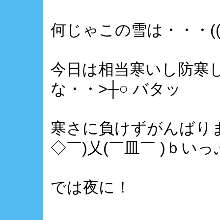
何じゃこの雪は・・・(((
今日は相当寒いし防寒
な・・>┼○ バタッ
寒さに負けずがんばりま
◇￣)乂(￣皿￣ )ｂいっ
では夜に！