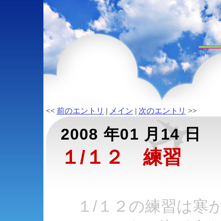
<<
前のエントリ
|
メイン
|
次のエントリ
>>
2008 年01 月14 日
１/１２ 練習
１/１２の練習は寒か