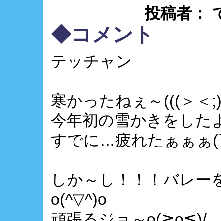
投稿者： てつ 
◆コメント
テッチャン
寒かったねぇ～(((＞＜;))
今年初の雪かきをしたよぉ
すでに…疲れたぁぁぁ(￣
しか～し！！！バレー
o(^▽^)o
頑張るジョ～o(≧o≦)/