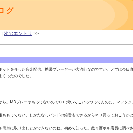
ログ
 |
次のエントリ
>>
sなどネットを介した音楽配信、携帯プレーヤーが大流行なのですが、ノブは今日
まくったのでした。
ら。MDプレーヤもってないのでＣＤ焼いてこいっつってんのに。マッタク
ももってない。しかたなしバンドの録音もできるからＭＤ買っておこうか
簡単に取り出しとかできないのね。初めて知った。散々百ボル店員に調べさ