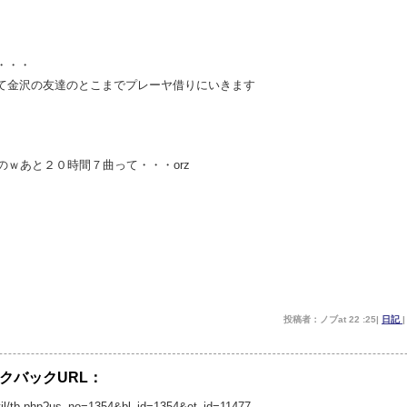
・・・
て金沢の友達のとこまでプレーヤ借りにいきます
のｗあと２０時間７曲って・・・orz
投稿者：ノブat 22 :25|
日記
クバックURL：
p/util/tb.php?us_no=1354&bl_id=1354&et_id=11477