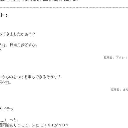
ト：
ってきましたかぁ？？
のは。日進月歩どすな。
＾
投稿者： アタシ（●＾o^●
というものをつける事もできるそうな？
調べれ。
投稿者： ま
=3 ドテッ
_ ) っと。
否両論ありまして、未だにＤＡＴがＮＯ１