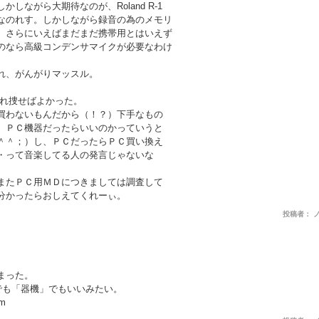
しながら大期待なのが、Roland R-1
なのれす。しかしながら録音の為のメモリ
、さらにいえばまだまだ携帯用とはいえず
のなら高級コンデンサマイクが必要なわけ
れ、がんがりマッスル。
それ捜せばよかった。
買わないもんだから（！？）下手なもの
。ＰＣ機器だったらいいのかっていうと
＾＾；）し、ＰＣだったらＰＣ買い換え
・って音楽してる人の発言じゃないな
またＰＣ用ＭＤにつきましては調査して
分かったらおしえてくれーぃ。
投稿者： 
まった。
でも「器機」でもいいみたい。
m