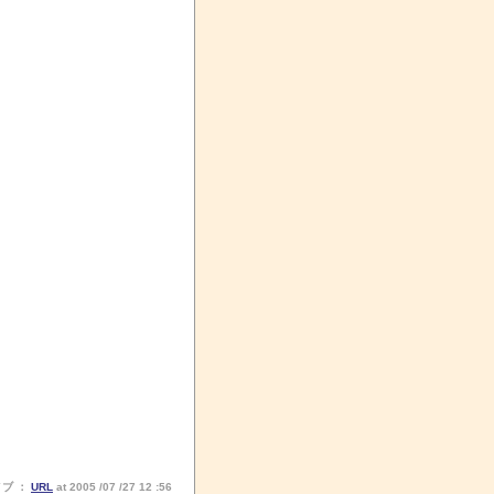
ノブ ：
URL
at 2005 /07 /27 12 :56