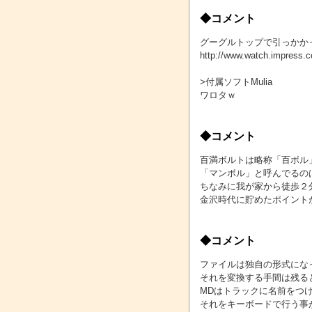
◆コメント
グーグルトップで引っかか
http://www.watch.impress.
>付属ソフトMulia
ワロタｗ
◆コメント
百満ボルトは略称「百ボル
「マンボル」と呼んでるの
ちなみに我が家から徒歩２
金沢時代に貯めたポイント
◆コメント
ファイルは独自の形式にな
それを変換する手間は残る
MDはトラックに名前をつ
それをキーボードで行う事