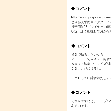
◆コメント
http://www.google.co.
とりあえず簡単にググって
携帯用MP3プレイヤーの
状況はよく把握しておかな
◆コメント
ＭＤで録るくらいなら、
ノートＰＣでＷＡＶＥ録音
ＷＡＶＥ編集で、ノイズ消
ＣＤも、即焼けるし。
…ＭＤって圧縮音源だしぃ
◆コメント
それがですねぇ、ライブハ
あるのです。