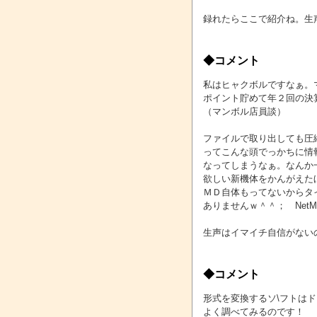
録れたらここで紹介ね。生
◆コメント
私はヒャクボルですなぁ。
ポイント貯めて年２回の決
（マンボル店員談）
ファイルで取り出しても圧
ってこんな頭でっかちに情
なってしまうなぁ。なんか
欲しい新機体をかんがえた
ＭＤ自体もってないからタ
ありませんｗ＾＾； Net
生声はイマイチ自信がない
◆コメント
形式を変換するソ\フトは
よく調べてみるのです！