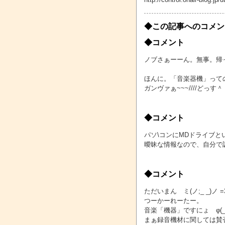
◆この記事へのコメン
◆コメント
ノブさぁーーん。無事。帰
ほんに。「音楽器機」って
ガンヴァぁ~~~////どっす＾
◆コメント
パソ\コンにMDドライブ
曖昧な情報なので、自分で
◆コメント
ただいまん ミ(ノ;_ _)ノ 
つーかーれーたー。
音楽「機器」ですにょ φ(_ 
まぁ録音機材に関しては賛