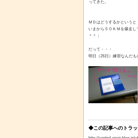
ってきた。
ＭＤはどうするかというと
いまから５０ＫＭを爆走し
＾＾；
だって・・・
明日（26日）練習なんだも
◆この記事へのトラッ
http://control.onair-blog.j