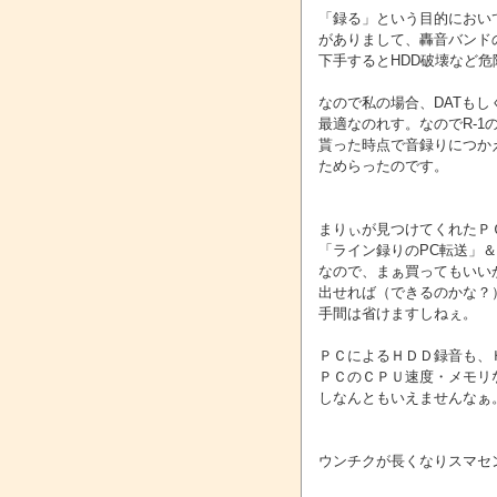
「録る」という目的において
がありまして、轟音バンド
下手するとHDD破壊など
なので私の場合、DATもしくは
最適なのれす。なのでR-
貰った時点で音録りにつか
ためらったのです。
まりぃが見つけてくれたＰ
「ライン録りのPC転送」
なので、まぁ買ってもいい
出せれば（できるのかな？
手間は省けますしねぇ。
ＰＣによるＨＤＤ録音も、
ＰＣのＣＰＵ速度・メモリ
しなんともいえませんなぁ
ウンチクが長くなりスマセンm