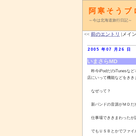
阿寒そうブ
～今は北海道旅行日記～
<<
前のエントリ
|メイン
2005 年07 月26 日
いまさらMD
昨今iPodだのiTune
店にいって機能などをきき
なぜって？
新バンドの音源がＭＤだか
仕事場でききまわったが誰
でもＵＳＢとかでファイル