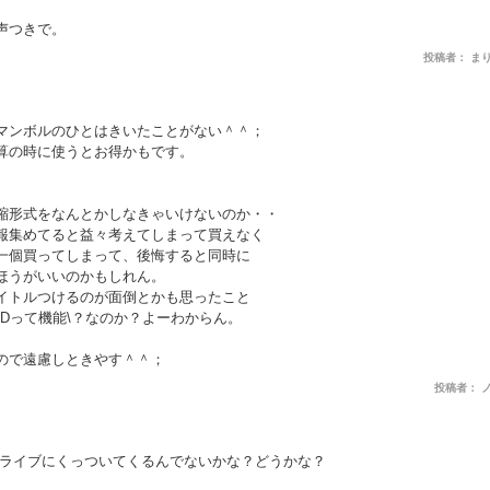
声つきで。
投稿者： ま
マンボルのひとはきいたことがない＾＾；
算の時に使うとお得かもです。
縮形式をなんとかしなきゃいけないのか・・
報集めてると益々考えてしまって買えなく
一個買ってしまって、後悔すると同時に
ほうがいいのかもしれん。
イトルつけるのが面倒とかも思ったこと
MDって機能\？なのか？よーわからん。
ので遠慮しときやす＾＾；
投稿者： 
ドライブにくっついてくるんでないかな？どうかな？