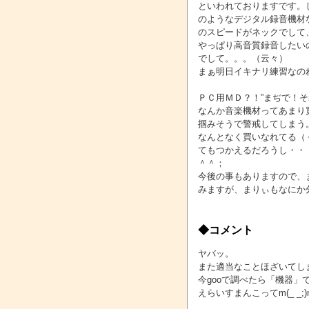
といわれておりますです。しか
のようなデジタル録音機材
のスピードがネックでして
やっぱり高音質録音したい
でして。。。（云々）
まぁ明日イキナリ練習なの
ＰＣ用ＭＤ？！”まぢで！
なんか音楽機材ってあまり
掴みそうで警戒してしまう
なんとなく買いなれてる（
てもつかえるだろうし・・
＾＾；
今後の事もありますので、
みますが、まりぃもなにか
◆コメント
ヤバッ。
また適当なことほざいてし
今gooで調べたら「機器」
えらいすまんこってm(_ _;)