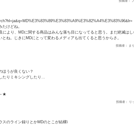
投稿者： 
jp/search?hl=ja&q=MD%E3%83%89%E3%83%A9%E3%82%A4%E3%83%96&lr=
みたけどね。
普及により、MDに関する商品はみんな落ち目になってると思う。まだ絶滅は
いとね。じきにMDにとって変わるメディアも出てくると思うからさ。
投稿者： ま
のほうが良くない？
したりミキシングしたり…
～★
投稿者： り
ウスのライン録りとかMDのとこが結構\