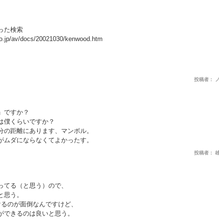
った検索
co.jp/av/docs/20021030/kenwood.htm
投稿者： 
」ですか？
は僕くらいですか？
分の距離にあります、マンボル。
がムダにならなくてよかったす。
投稿者： 
ってる（と思う）ので、
と思う。
けるのが面倒なんですけど、
ができるのは良いと思う。