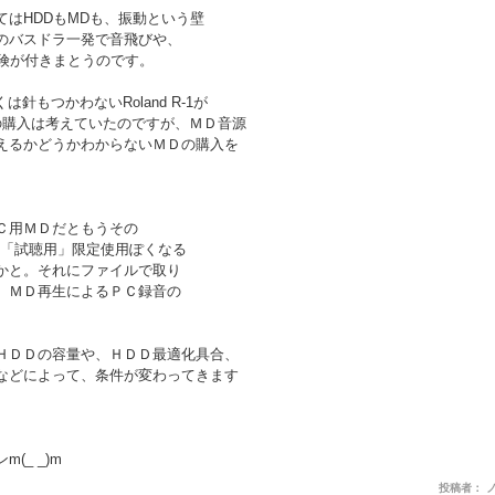
はHDDもMDも、振動という壁
のバスドラ一発で音飛びや、
危険が付きまとうのです。
針もつかわないRoland R-1が
1の購入は考えていたのですが、ＭＤ音源
えるかどうかわからないＭＤの購入を
Ｃ用ＭＤだともうその
＆「試聴用」限定使用ぽくなる
かと。それにファイルで取り
）ＭＤ再生によるＰＣ録音の
ＨＤＤの容量や、ＨＤＤ最適化具合、
などによって、条件が変わってきます
。
(_ _)m
投稿者： 