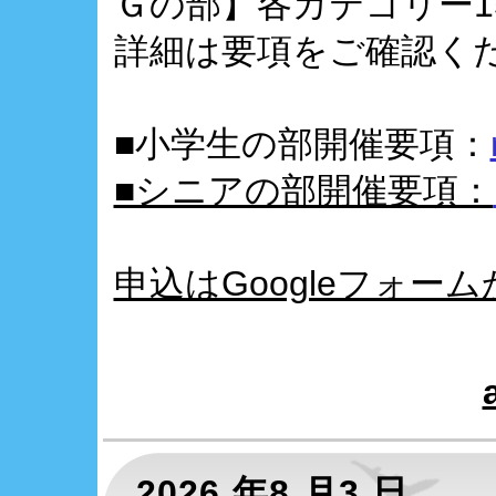
Ｇの部】各カテゴリー1
詳細は要項をご確認く
■小学生の部開催要項：
■シニアの部開催要項：
申込はGoogleフォー
2026 年8 月3 日