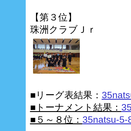
【第３位】
珠洲クラブＪｒ
■リーグ表結果：
35nats
■トーナメント結果：
35
■５～８位：
35natsu-5-8