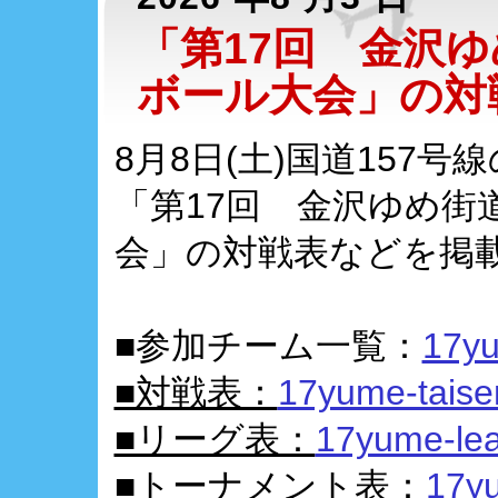
「第17回 金沢
ボール大会」の対
8月8日(土)国道157
「第17回 金沢ゆめ街
会」の対戦表などを掲
■参加チーム一覧：
17yu
■対戦表：
17yume-taise
■リーグ表：
17yume-lea
■トーナメント表：
17y