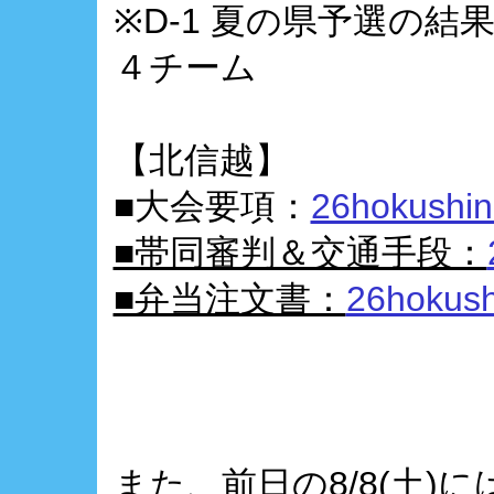
※D-1 夏の県予選の
４チーム
【北信越】
■大会要項：
26hokushin
■帯同審判＆交通手段：
■弁当注文書：
26hokush
また、前日の8/8(土)