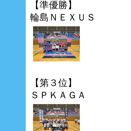
【準優勝】
輪島ＮＥＸＵＳ
【第３位】
ＳＰＫＡＧＡ