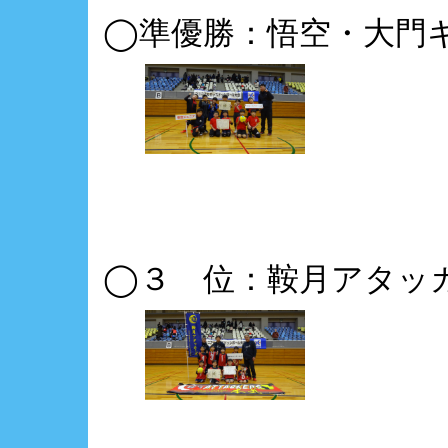
◯準優勝：悟空・大門
◯３ 位：鞍月アタッ