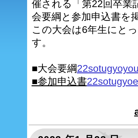
催される「第22回卒業
会要綱と参加申込書を
この大会は6年生にと
す。
■大会要綱
22sotugyoyou
■参加申込書
22sotugyoe