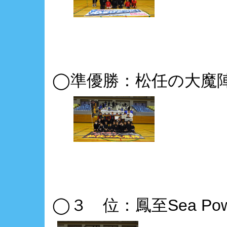
◯準優勝：松任の大魔陣
◯３ 位：鳳至Sea Po