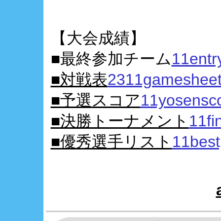
【大会成績】
■最終参加チーム
11entr
■対戦表
2311gamesheetf
■予選スコア
11yosensco
■決勝トーナメント
11fin
■優秀選手リスト
11best