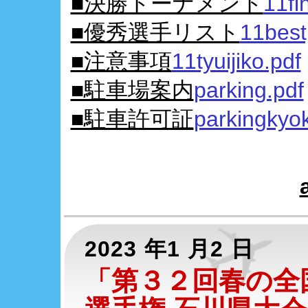
■決勝トーナメント
11fi
■優秀選手リスト
11best
■注意事項
11tyuijiko.pdf
■駐車場案内
parking.pdf
■駐車許可証
parkingkyo
2023 年1 月2 日
「第３２回春の全