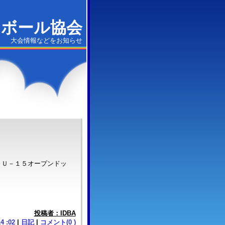
ジボール協会
大会情報などをお知らせ
・Ｕ－１５オープンドッ
投稿者：IDBA
14 :02
|
日記
|
コメント(0 )