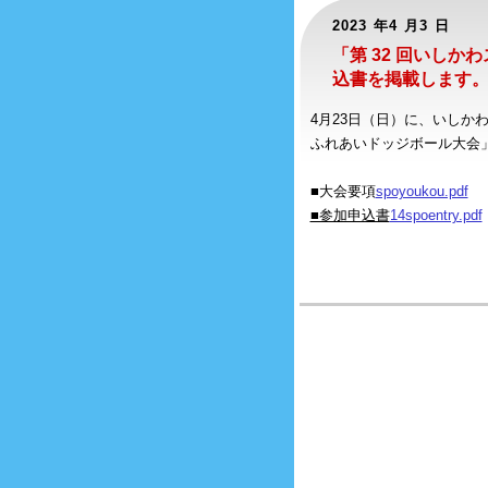
2023 年4 月3 日
「第 32 回いし
込書を掲載します
4月23日（日）に、いしか
ふれあいドッジボール大会
■大会要項
spoyoukou.pdf
■参加申込書
14spoentry.pdf