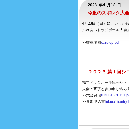
2023 年4 月18 日
今度のスポレク大
4月23日（日）に、いしか
ふれあいドッジボール大会
??駐車場図
carstop.pdf
２０２３ 第１回シ
福井ドッジボール協会から
大会の要項と参加申し込み
??大会要項
fukui2023u151.p
??参加申込書
fukuiu15entry1