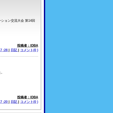
ション交流大会 第14回
投稿者：IDBA
17 :28
|
日記
|
コメント(0 )
た。
投稿者：IDBA
17 :20
|
日記
|
コメント(0 )