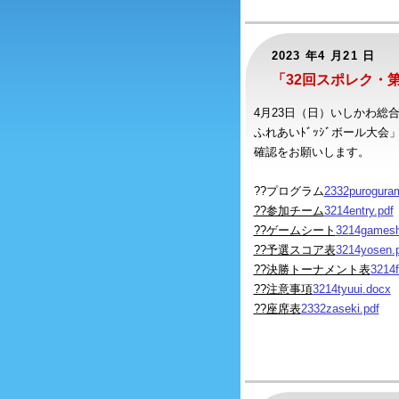
2023 年4 月21 日
「32回スポレク・
4月23日（日）いしかわ
ふれあいﾄﾞｯｼﾞボール大
確認をお願いします。
??プログラム
2332purogura
??参加チーム
3214entry.pdf
??ゲームシート
3214gamesh
??予選スコア表
3214yosen.
??決勝トーナメント表
3214f
??注意事項
3214tyuui.docx
??座席表
2332zaseki.pdf