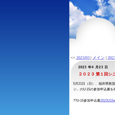
<<
2023/03
|
メイン
|
202
2023 年4 月23 日
２０２３ 第１回シ
5月21日（日）、福井県敦
ジ」のU-15の参加申込書
??U-15参加申込書
2023U15en