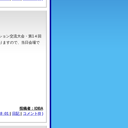
ション交流大会・第1４回
ありますので、当日会場で
投稿者：IDBA
18 :01
|
日記
|
コメント(0 )