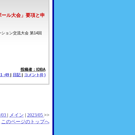
ジボール大会」要項と申
ション交流大会 第14回
投稿者：IDBA
21 :49
|
日記
|
コメント(0 )
/03
|
メイン
|
2023/05
>>
▲
このページのトップへ