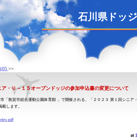
石川県ドッ
3/05
>>
ニア・Ｕ－１５オープンドッジの参加申込書の変更について
賀市「敦賀市総合運動公園体育館 」で開催される、「２０２３ 第１回シニア
を掲載します。
try.pdf
at