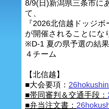
8/9(日)新潟県三条市
て、
『2026北信越ドッジボ
が開催されることにな
※D-1 夏の県予選の
４チーム
【北信越】
■大会要項：
26hokushin
■帯同審判＆交通手段：
■弁当注文書：
26hokush