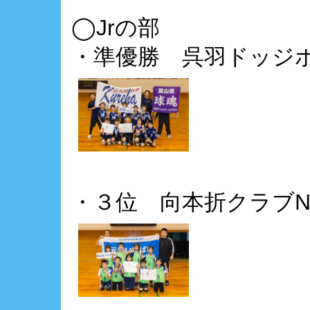
◯Jrの部
・準優勝 呉羽ドッジ
・３位 向本折クラブN