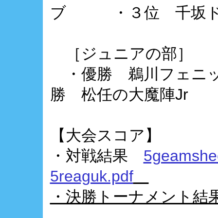
ブ ・３位 千坂ド
［ジュニアの部］
・優勝 鵜川フェニ
勝 松任の大魔陣Jr ・
【大会スコア】
・対戦結果
5geamshee
5reaguk.pdf
・決勝トーナメント結