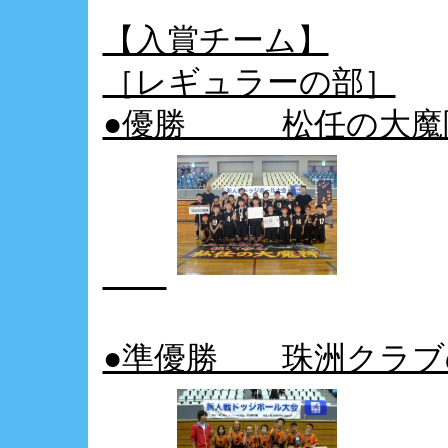
【入賞チーム】
［レギュラーの部］
●優勝 松任の大魔
●準優勝 珠洲クラブ