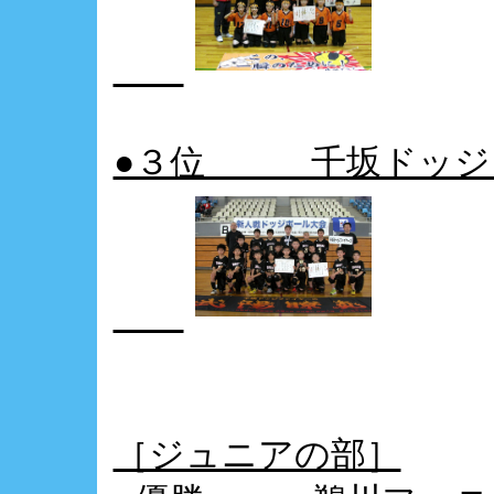
●３位 千坂ドッジ
［ジュニアの部］