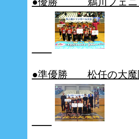
●優勝 鵜川フェニ
●準優勝 松任の大魔陣