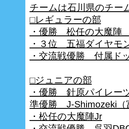
チームは石川県のチー
□レギュラーの部
・優勝 松任の大魔陣
・３位 五福ダイヤモ
・交流戦優勝 付属ド
□ジュニアの部
・優勝 針原パイレー
準優勝 J-Shimozek
・松任の大魔陣Jr
・交流戦優勝 呉羽DB