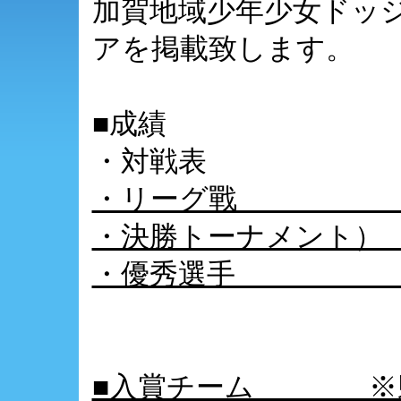
加賀地域少年少女ドッ
アを掲載致します。
■成績
・対戦
・リーグ
・決勝トーナメント
・優秀選
■入賞チーム ※県