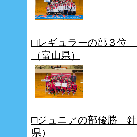
□レギュラーの部３位
（富山県）
□ジュニアの部優勝 
県）