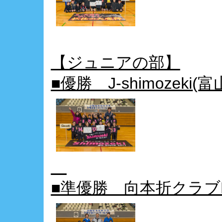
【ジュニアの部】
■優勝 J-shimozeki(
■準優勝 向本折クラブ