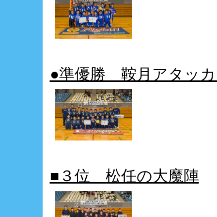
●準優勝 鞍月アタッ
■３位 松任の大魔陣