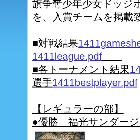
旗争奪少年少女ドッジ
を、入賞チームを掲載
■対戦結果
1411gameshe
1411league.pdf
■各トーナメント結果
14
選手
1411bestplayer.pdf
【レギュラーの部】
●優勝 福光サンダー