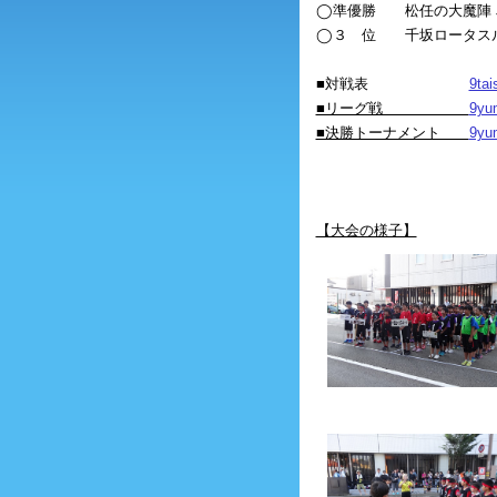
◯準優勝 松任の大魔陣 J
◯３ 位 千坂ロータス
■対戦表
9tai
■リーグ戦
9yu
■決勝トーナメント
9yu
【大会の様子】