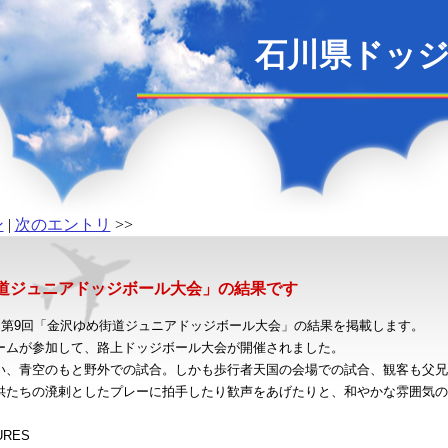
石川県ドッ
ン
|
次のエントリ
>>
道ジュニアドッジボール大会」の結果です
た第9回「金沢ゆめ街道ジュニアドッジボール大会」の結果を掲載します。
ームが参加して、路上ドッジボール大会が開催されました。
い、青空のもと野外での試合。しかも歩行者天国の会場での試合、観客も父兄
供たちの溌剌としたプレーに拍手したり歓声をあげたりと、和やかな雰囲気の
RES