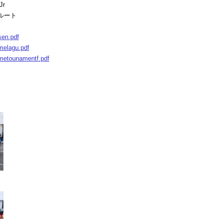
r
ルート
sen.pdf
melagu.pdf
metounamentf.pdf