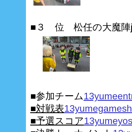
■３ 位 松任の大魔陣jr
■参加チーム
13yumeentr
■対戦表
13yumegameshe
■予選スコア
13yumeyos