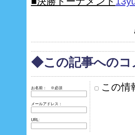
■決勝トーナメント
13yu
◆この記事へのコ
この情
お名前：
※必須
メールアドレス：
URL: