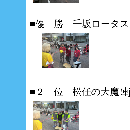
■優 勝 千坂ロータ
■２ 位 松任の大魔陣j