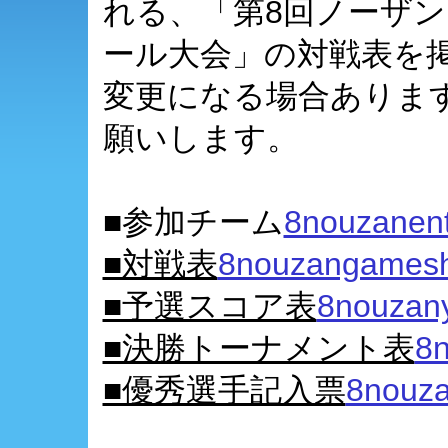
れる、「第8回ノーザ
ール大会」の対戦表を
変更になる場合ありま
願いします。
■参加チーム
8nouzanent
■対戦表
8nouzangamesh
■予選スコア表
8nouzan
■決勝トーナメント表
8n
■優秀選手記入票
8nouza