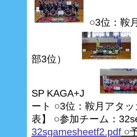
○3位：鞍
部3位）
SP KAGA+J
ート ○3位：鞍月アタ
表】 ○参加チーム：32sen
32sgamesheetf2.pdf
○