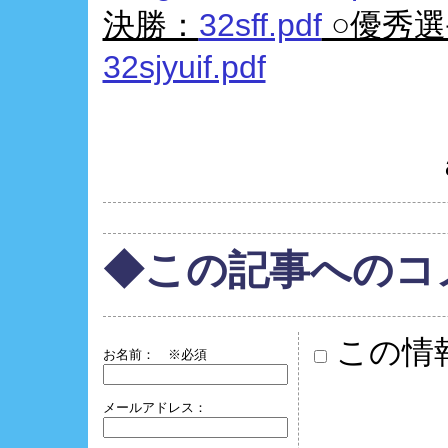
決勝：
32sff.pdf
○優秀選
32sjyuif.pdf
◆この記事へのコ
この情
お名前：
※必須
メールアドレス：