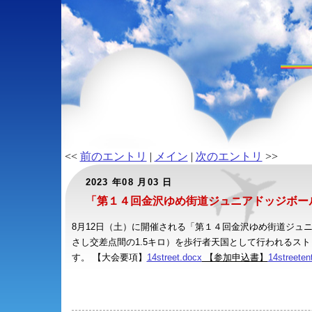
<<
前のエントリ
|
メイン
|
次のエントリ
>>
2023 年08 月03 日
「第１４回金沢ゆめ街道ジュニアドッジボー
8月12日（土）に開催される「第１４回金沢ゆめ街道ジュ
さし交差点間の1.5キロ）を歩行者天国として行われるス
す。 【大会要項】
14street.docx
【参加申込書】
14streeten