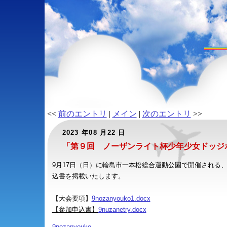
<<
前のエントリ
|
メイン
|
次のエントリ
>>
2023 年08 月22 日
「第９回 ノーザンライト杯少年少女ドッジ
9月17日（日）に輪島市一本松総合運動公園で開催される
込書を掲載いたします。
【大会要項】
9nozanyouko1.docx
【参加申込書】
9nuzanetry.docx
9nozanyouko.