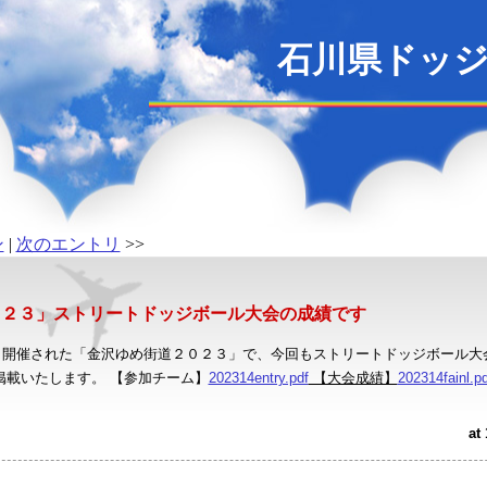
石川県ドッ
ン
|
次のエントリ
>>
０２３」ストリートドッジボール大会の成績です
渡り開催された「金沢ゆめ街道２０２３」で、今回もストリートドッジボール
掲載いたします。 【参加チーム】
202314entry.pdf
【大会成績】
202314fainl.pd
at