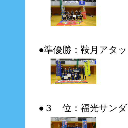
●準優勝：鞍月アタッ
●３ 位：福光サンダ