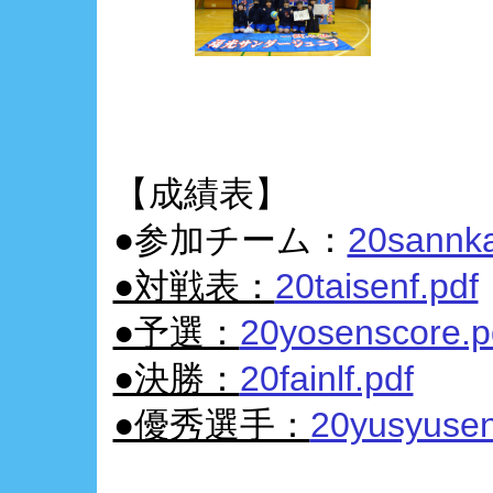
【成績表】
●参加チーム：
20sannk
●対戦表：
20taisenf.pdf
●予選：
20yosenscore.p
●決勝：
20fainlf.pdf
●優秀選手：
20yusyusen