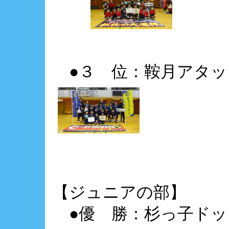
●３ 位：鞍月アタッ
【ジュニアの部】
●優 勝：杉っ子ドッ