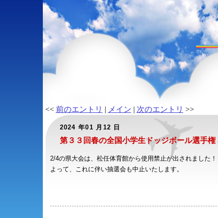
<<
前のエントリ
|
メイン
|
次のエントリ
>>
2024 年01 月12 日
第３３回春の全国小学生ドッジボール選手権
2/4の県大会は、松任体育館から使用禁止が出されました！
よって、これに伴い抽選会も中止いたします。