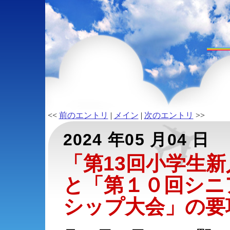
<<
前のエントリ
|
メイン
|
次のエントリ
>>
2024 年05 月04 日
「第13回小学生
と「第１０回シニア
シップ大会」の要