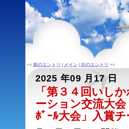
<<
前のエントリ
|
メイン
|
次のエントリ
>>
2025 年09 月17 日
「第３４回いしか
ーション交流大会 
ﾎﾞｰﾙ大会」入賞