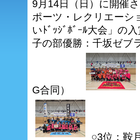
9月14日（日）に開催
ポーツ・レクリエーショ
いﾄﾞｯｼﾞﾎﾞｰﾙ大会」
子の部優勝：千坂ゼブラ
G合同）
○3位：鞍