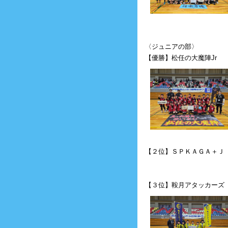
〈ジュニアの部〉
【優勝】松任の大魔陣Jr
【２位】ＳＰＫＡＧＡ＋Ｊ
【３位】鞍月アタッカーズ