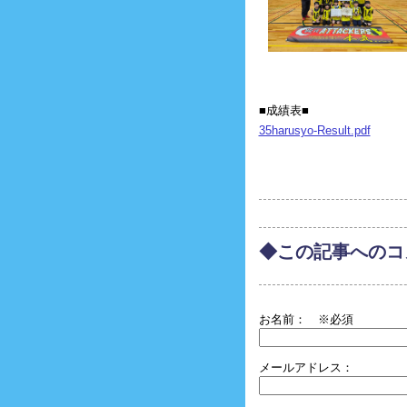
■成績表■
35harusyo-Result.pdf
◆この記事へのコ
お名前：
※必須
メールアドレス：