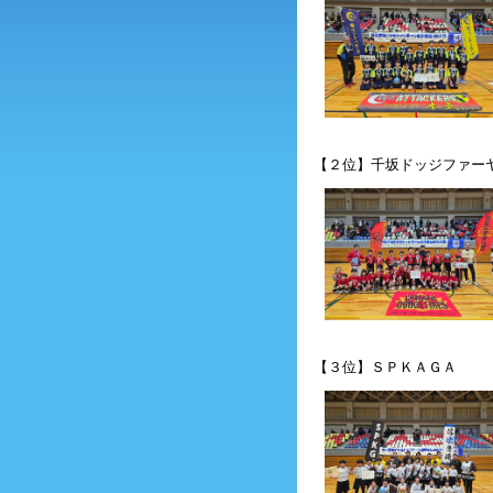
【２位】千坂ドッジファー
【３位】ＳＰＫＡＧＡ