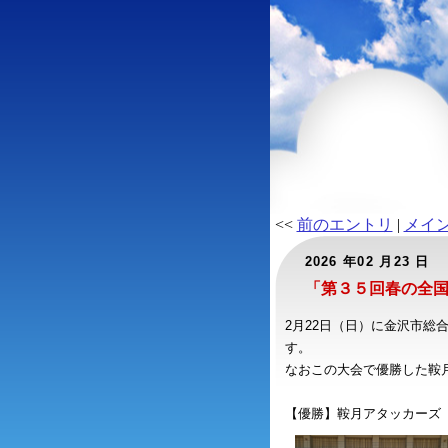
<<
前のエントリ
|
メイ
2026 年02 月23 日
「第３５回春の全
2月22日（日）に金沢市
す。
なおこの大会で優勝した鞍
【優勝】鞍月アタッカーズ