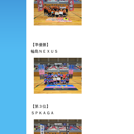
【準優勝】
輪島ＮＥＸＵＳ
【第３位】
ＳＰＫＡＧＡ