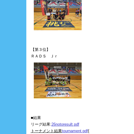
【第３位】
ＲＡＤＳ Ｊｒ
■結果
リーグ結果:
26notoresult.pdf
トーナメント結果
tournament.pdf
{