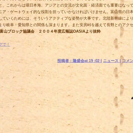
、これからは環日本海、アジアとの交流が文化面・経済面でも重要になって
ニア・ゲートウェイ的な役割を担っていかなければいけません。富山県の日
していくためには、そういうアクティブな姿勢が大事です。北陸新幹線によ
より岐阜・愛知県との関係も深まります。また安房峠を越えて長野とのアク
富山ブロック協議会 ２００４年度広報誌OASIAより抜粋
グで！
投稿者：隆盛会at
19 :02
|
ニュース
|
コメント