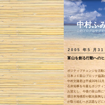
中村ふ
このブログはサブで
2005 年5 月31
富山を創る行動へのヒン
ポジティブチェンジを活動
日本ＪＣ富山ブロック協議会
中村文隆君は平成16年11
石井知事を今最もポジティ
お迎えし、今後の富山県に
環日本海構想や観光振興な
が取り組むべき話題などに