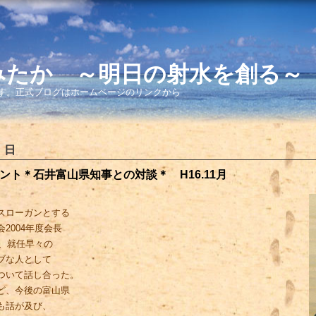
みたか ～明日の射水を創る～
す。正式ブログはホームページのリンクから
 日
ト＊石井富山県知事との対談＊ H16.11月
スローガンとする
2004年度会長
月、就任早々の
ブな人として
ついて話し合った。
ど、今後の富山県
も話が及び、