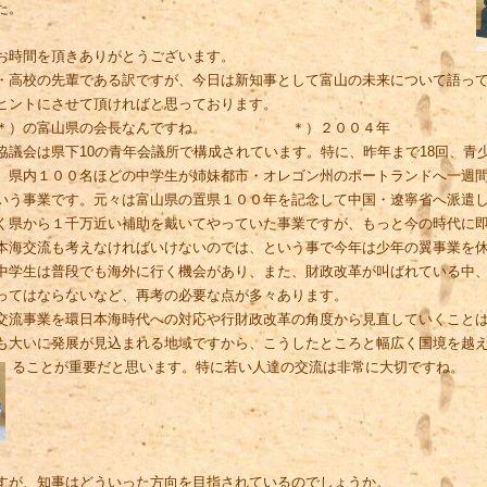
た。
時間を頂きありがとうございます。
・高校の先輩である訳ですが、今日は新知事として富山の未来について語っ
ヒントにさせて頂ければと思っております。
＊）の富山県の会長なんですね。 ＊）２００４年
議会は県下10の青年会議所で構成されています。特に、昨年まで18回、青
。県内１００名ほどの中学生が姉妹都市・オレゴン州のポートランドへ一週
いう事業です。元々は富山県の置県１００年を記念して中国・遼寧省へ派遣
く県から１千万近い補助を戴いてやっていた事業ですが、もっと今の時代に
本海交流も考えなければいけないのでは、という事で今年は少年の翼事業を
中学生は普段でも海外に行く機会があり、また、財政改革が叫ばれている中
ってはならないなど、再考の必要な点が多々あります。
流事業を環日本海時代への対応や行財政改革の角度から見直していくことは
も大いに発展が見込まれる地域ですから、こうしたところと幅広く国境を越
ることが重要だと思います。特に若い人達の交流は非常に大切ですね。
が、知事はどういった方向を目指されているのでしょうか。