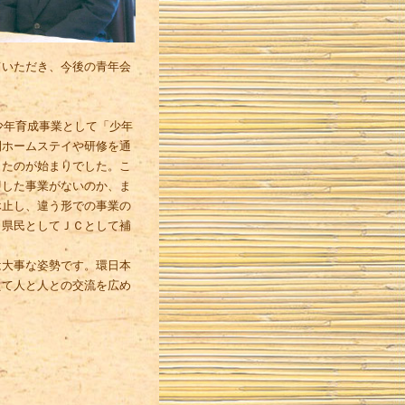
ていただき、今後の青年会
少年育成事業として「少年
間ホームステイや研修を通
したのが始まりでした。こ
即した事業がないのか、ま
休止し、違う形での事業の
、県民としてＪＣとして補
大事な姿勢です。環日本
えて人と人との交流を広め