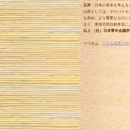
石井
日本の将来を考えると
山県としては、そのパイオ
を高め、より重要なものに
まり、東海北陸自動車道に
以上 （社）日本青年会議所
つづきは
こちら正式ブロ