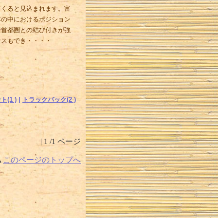
くると見込まれます。富
本の中におけるポジション
り首都圏との結び付きが強
セスもでき・・・・
(1 )
|
トラックバック(2 )
| 1 /1 ページ
▲
このページのトップへ