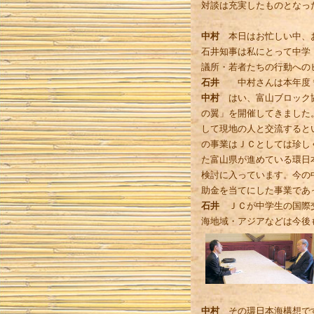
対談は充実したものとなっ
中村
本日はお忙しい中、お
石井知事は私にとって中学
議所・若者たちの行動への
石井
中村さんは本年度
中村
はい、富山ブロック協
の翼」を開催してきました
して現地の人と交流すると
の事業はＪＣとしては珍し
た富山県が進めている環日
検討に入っています。今の
助金を当てにした事業であ
石井
ＪＣが中学生の国際交
海地域・アジアなどは今後
中村
その環日本海構想です