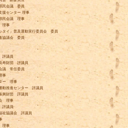
県民会議 委員
支援センター 理事
県民会議 理事
 理事
ッタイ」普及運動実行委員会 委員
進協議会 委員
 評議員
長寿財団 評議員
会議 常任委員
理事
ター 理事
運動推進センター 評議員
振興財団 評議員
会 理事
 評議員
福祉協議会 評議員
事
 理事