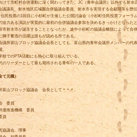
向けて市町村合併運動に深く関わってきた。JC（青年会議所）以外でも射水
策定会議議長、射水地区広域圏合併協議会委員、射水市を実現する会顧問等を歴
民投票の1回目に小杉町が主催した公開討論会（小杉町住民投票フォーラム：H1
の迫力ある演説が実質的に最初の合併協議会参加を決めるきっかけとなった
新市射水市が誕生することとなったが、途中小杉町の協議会離脱によって合
に獅子奮迅の活躍は誰もが認める所である。
議所富山ブロック協議会会長としても、富山県内青年会議所メンバーの代表
躍。
校でのPTA活動にも熱心に取り組んでいる。
代のリーダーとして最も期待される青年の一人である。
全て元職）
所富山ブロック協議会 会長として＊＊＊
会 委員
評価推進機構 委員
委員
民協議会 理事
員会 副委員長