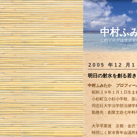
中村ふ
このブログはサブで
2005 年12 月1
明日の射水を創る若き
中村ふみたか
プロフィー
昭和３９年１月１日生まれ
小杉町立小杉小学校、富山
同志社大学法学部
勤務先：創業文政七年料
大学卒業後 京都・金沢で
時同じく射水青年会議所創