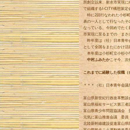
所創立以来、射水市実現に
で組織するI-CITY構想
特に2回行なわれた小杉町住
表の一人として行なったそ
なっている。今回めでたく
市実現に至るまでの まさ
昨年度は（社）日本青年会
として全国をまたにかけ活
本年度は小杉町立小杉小学
中村ふみたか
こそ今、次
これまでに経験した役職（
＊＊＊（社）日本青年会議
富山県新世紀行政改革懇談
富山県福祉サービス第三者
富山県青少年問題協議会 
元気に富山推進会議 委員
北陸新幹線建設促進富山県
富山県民歩こう運動推進委