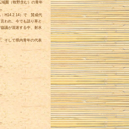
広域圏（牧野含む）の青年
任。
4.2.14）で 賛成代
と言われ、今でも語り草と
併協議が混迷する中、射水
、そして県内青年の代表