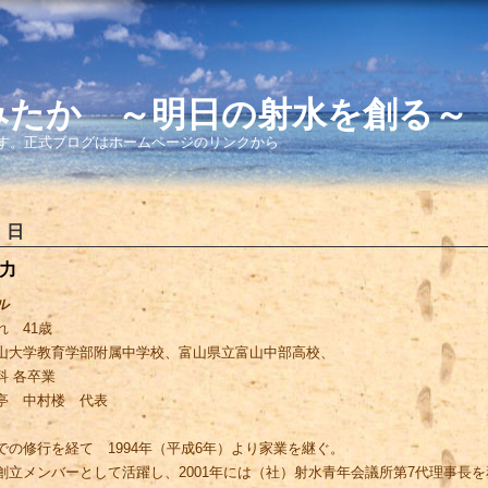
みたか ～明日の射水を創る～
す。正式ブログはホームページのリンクから
 日
力
ル
 41歳
大学教育学部附属中学校、富山県立富山中部高校、
法律学科 各卒業
亭 中村楼 代表
の修行を経て 1994年（平成6年）より家業を継ぐ。
立メンバーとして活躍し、2001年には（社）射水青年会議所第7代理事長