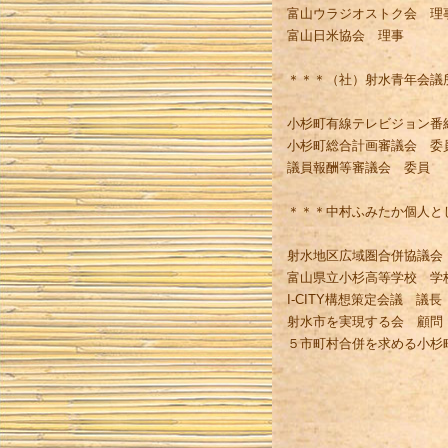
富山ウラジオストク会 理
富山日米協会 理事
＊＊＊（社）射水青年会議
小杉町有線テレビジョン番
小杉町総合計画審議会 委
議員報酬等審議会 委員
＊＊＊中村ふみたか個人と
射水地区広域圏合併協議会
富山県立小杉高等学校 学
I-CITY構想策定会議 議長
射水市を実現する会 顧問
５市町村合併を求める小杉