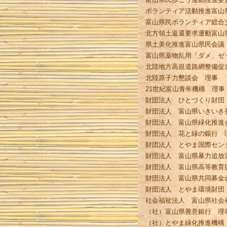
ボランティア活動推進富山
富山県民ボランティア総合
北方領土返還要求運動富山
県土美化推進富山県民会議
富山県薬物乱用「ダメ、ゼ
北陸地方高規道路網整備促
北陸原子力懇談会 理事
21世紀富山青年機構 理事
財団法人 ひとづくり財団
財団法人 富山県いきいき
財団法人 富山県緑化推進
財団法人 花と緑の銀行 
財団法人 とやま国際セン
財団法人 富山県暴力追放
財団法人 富山県高等教育
財団法人 富山県共同募金
財団法人 とやま環境財団
社会福祉法人 富山県社会
（社）富山県善意銀行 理
（社）とやま緑化推進機構