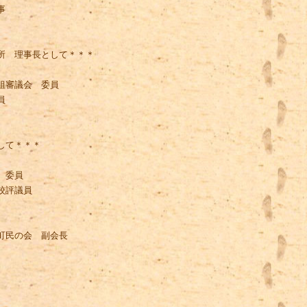
事
所 理事長として＊＊＊
組審議会 委員
員
して＊＊＊
 委員
校評議員
町民の会 副会長