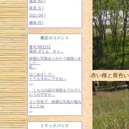
風景 (62 )
夜景 (1 )
日記 (24 )
趣味 (3 )
最近のコメント
番号:N51212
素材:ダミエ キャ...
綺麗な写真ありがとう御座いす
した。
私...
はじめまして。
赤い種と黄色い
とてもきれいですね～
...
こちらの紹介画面をブログと
いうのですか...
よい天気で、綺麗な写真が撮れ
ましたね
...
トラックバック