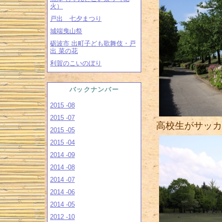
火）
戸出 七夕まつり
城端曳山祭
砺波市 出町子ども歌舞伎・戸
出 菜の花
利賀のこいのぼり
バックナンバー
2015 -08
2015 -07
高校生がサッカ
2015 -05
2015 -04
2014 -09
2014 -08
2014 -07
2014 -06
2014 -05
2012 -10