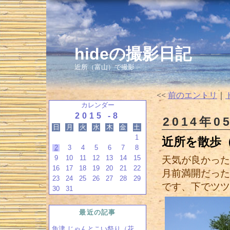
hideの撮影日記
近所（富山）で撮影
<<
前のエントリ
｜
カレンダー
2015 -8
2014年0
日
月
火
水
木
金
土
1
近所を散歩
2
3
4
5
6
7
8
9
10
11
12
13
14
15
天気が良かった
16
17
18
19
20
21
22
月前満開だった
23
24
25
26
27
28
29
です、下でツツ
30
31
最近の記事
魚津 じゃんとこい祭り（花