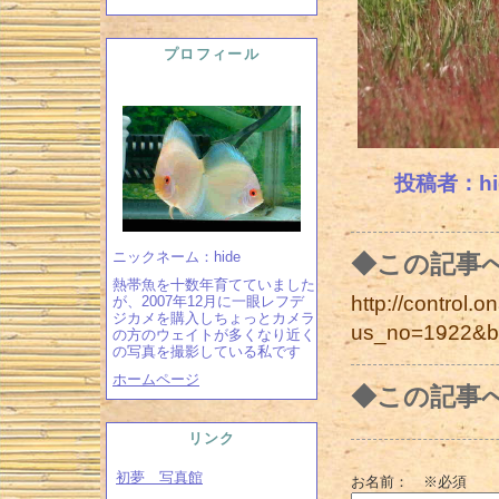
プロフィール
投稿者：hide
ニックネーム：hide
◆この記事
熱帯魚を十数年育てていました
http://control.on
が、2007年12月に一眼レフデ
ジカメを購入しちょっとカメラ
us_no=1922&b
の方のウェイトが多くなり近く
の写真を撮影している私です
ホームページ
◆この記事
リンク
初夢 写真館
お名前：
※必須