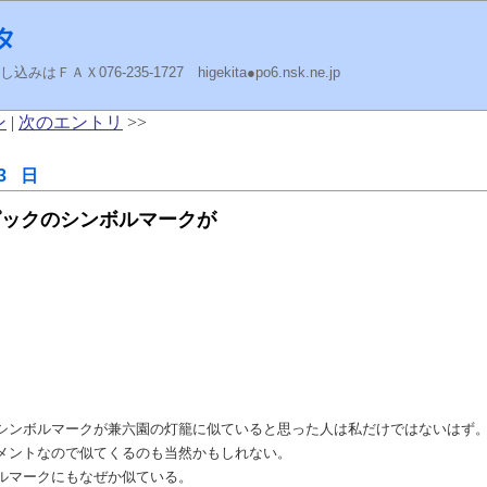
タ
ＡＸ076-235-1727 higekita●po6.nsk.ne.jp
ン
|
次のエントリ
>>
3 日
ピックのシンボルマークが
シンボルマークが兼六園の灯籠に似ていると思った人は私だけではないはず
メントなので似てくるのも当然かもしれない。
ルマークにもなぜか似ている。