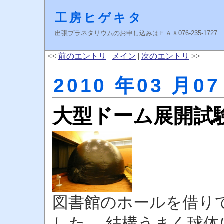
工房ヒゲキタ
出張プラネタリウムのお申し込みはＦＡＸ076-235-1727 higeki
<<
前のエントリ
|
メイン
|
次のエントリ
>>
2010 年03 月07
大型ドーム展開試
図書館のホールを借り
した。 結構うまく球体