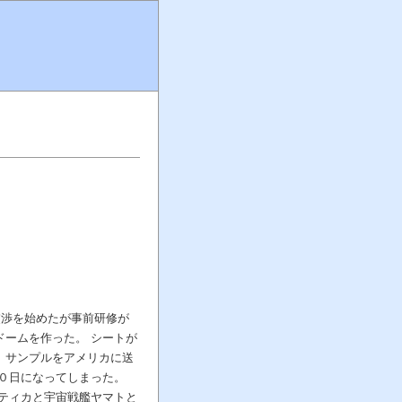
交渉を始めたが事前研修が
ドームを作った。 シートが
、サンプルをアメリカに送
２０日になってしまった。
クティカと宇宙戦艦ヤマトと