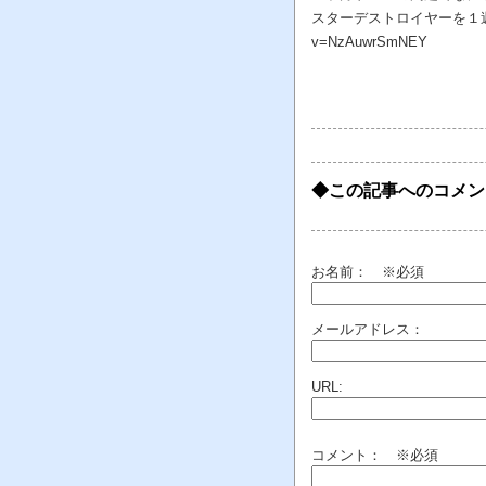
スターデストロイヤーを１週間で
v=NzAuwrSmNEY
◆この記事へのコメン
お名前：
※必須
メールアドレス：
URL:
コメント： ※必須