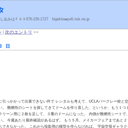
タ
ＡＸ076-235-1727 higekita●po6.nsk.ne.jp
ン
|
次のエントリ
>>
3 日
に引っかかって出展できない件で レンタルも考えて、UCLAバークレー校と
い。 難燃性のシートを探してきてドームを作り直した、というか、もう１つ
クリーン用に２枚を足して、３重のドームになった。 内側が難燃性シートで
い。 今週あたり最終確認があるはず。 もう５月。メイカーフェアまであと
もできなかった。 これから投影用の模型を作らなければ。 宇宙空母ギャラ