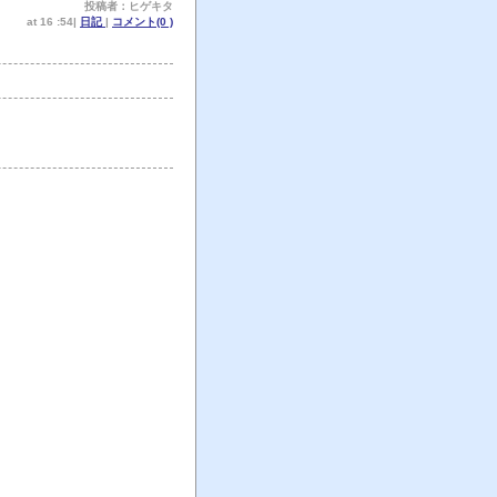
投稿者：ヒゲキタ
at 16 :54|
日記
|
コメント(0 )