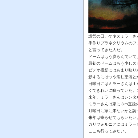
設営の日、ケネスミラーさ
手作りプラネタリウムのフ
と言ってきた人だ。
ドームはもう膨らんでいて
最初のドームはもう少しス
ビデオ投影にはあまり映り
影するにはつや消し塗装と
日曜日にはミラーさんは１
くてきれいに映っていた。
来年、ミラーさんはレンタ
ミラーさんは家に３m直径
月曜日に家に来ないかと誘
来年は寄らせてもらいたい
カリフォルニアにはミラー
ここも行ってみたい。