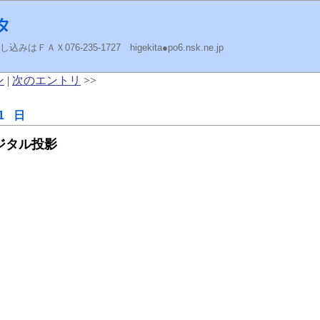
タ
ＡＸ076-235-1727 higekita●po6.nsk.ne.jp
ン
|
次のエントリ
>>
1 日
 デジタル投影