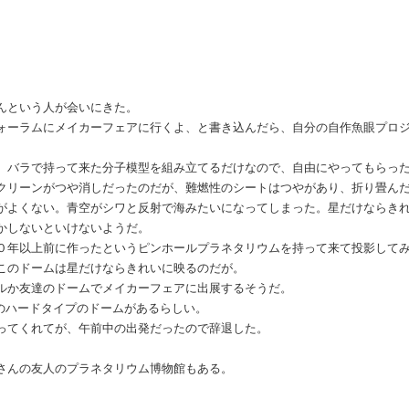
んという人が会いにきた。
ォーラムにメイカーフェアに行くよ、と書き込んだら、自分の自作魚眼プロ
、バラで持って来た分子模型を組み立てるだけなので、自由にやってもらっ
クリーンがつや消しだったのだが、難燃性のシートはつやがあり、折り畳ん
がよくない。青空がシワと反射で海みたいになってしまった。星だけならき
かしないといけないようだ。
０年以上前に作ったというピンホールプラネタリウムを持って来て投影して
このドームは星だけならきれいに映るのだが。
ルか友達のドームでメイカーフェアに出展するそうだ。
のハードタイプのドームがあるらしい。
ってくれてが、午前中の出発だったので辞退した。
。
さんの友人のプラネタリウム博物館もある。