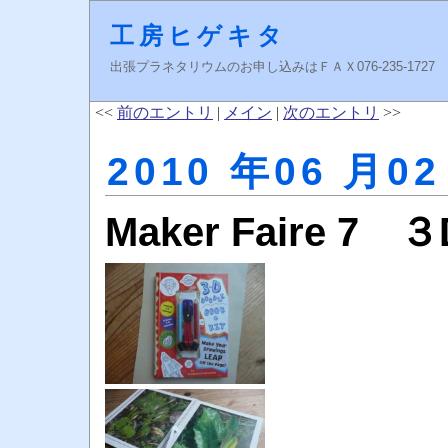
工房ヒゲキタ
出張プラネタリウムのお申し込みはＦＡＸ076-235-1727 higeki
<<
前のエントリ
|
メイン
|
次のエントリ
>>
2010 年06 月02
Maker Faire 7