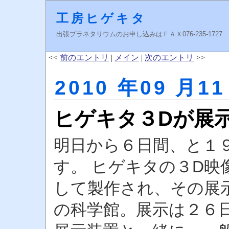
工房ヒゲキタ
出張プラネタリウムのお申し込みはＦＡＸ076-235-1727 higeki
<<
前のエントリ
|
メイン
|
次のエントリ
>>
2010 年09 月11
ヒゲキタ３Dが展
明日から６日間、と１
す。 ヒゲキタの３D映
して製作され、その展
の科学館。展示は２６