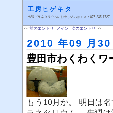
工房ヒゲキタ
出張プラネタリウムのお申し込みはＦＡＸ076-235-1727 higeki
<<
前のエントリ
|
メイン
|
次のエントリ
>>
2010 年09 月30
豊田市わくわくワ
もう10月か。 明日は
ラネタリウム。 先週