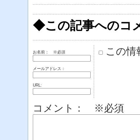
◆この記事へのコ
この情
お名前：
※必須
メールアドレス：
URL:
コメント： ※必須