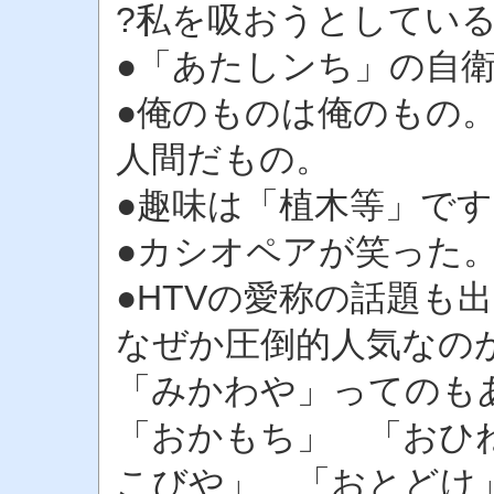
?私を吸おうとしているの
●「あたしンち」の自
●俺のものは俺のもの
人間だもの。
●趣味は「植木等」です
●カシオペアが笑った。
●HTVの愛称の話題も
なぜか圧倒的人気なの
「みかわや」ってのも
「おかもち」 「おひ
こびや」 「おとどけ