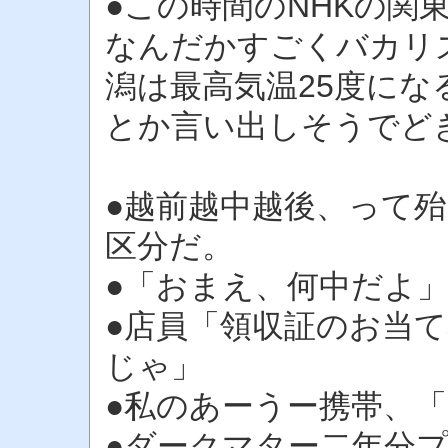
●この時間のNHKの関
なんだかすごくバカリ
潟は最高気温25度に
とか言い出しそうでど
●越前越中越後、って
区分だ。
●「おまえ、何中だよ
●店員「領収証のお当
じゃ」
●私のあーうー携帯、
●ダークマター二年分