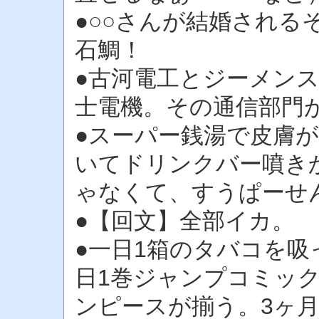
●○○さんが結婚される
石鯛！
●古河電工とジーメン
士電機。その通信部門
●スーパー銭湯で皮膚
いてドリンクバー噴き
ゃなくて、すうぱーせ
●【回文】全部イカ。
●一日1箱のタバコを
日1巻ジャンプコミッ
ンピースが揃う。3ヶ月