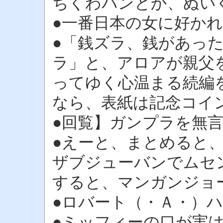
ちくわパンとか、ぬい
●一番日本の女に好か
●「銭ズラ、銭があっ
ラ」と、アロアが親父
ってゆく心温まる続編
なら、表紙は記念コイ
●回覧】ガンプラを無
●えーと、まとめると
ザブジューバンでムセ
すると、マンガンジョ
●ロバート（・Ａ・）
●ミッフィーの口が実